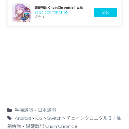
鎖鏈戰記 ChainChronicle | 日版
安裝
SEGA CORPORATION
評分:
4.5
手機遊戲
、
日本遊戲
Android
、
iOS
、
Switch
、
チェインクロニクル３
、
聖
劍傳說
、
鎖鏈戰記 Chain Chronicle