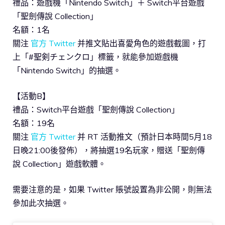
禮品：遊戲機「Nintendo Switch」＋ Switch平台遊戲
「聖劍傳說 Collection」
名額：1名
關注
官方 Twitter
并推文貼出喜愛角色的遊戲截圖，打
上「#聖剣チェンクロ」標籤，就能參加遊戲機
「Nintendo Switch」的抽選。
【活動B】
禮品：Switch平台遊戲「聖劍傳說 Collection」
名額：19名
關注
官方 Twitter
并 RT 活動推文（預計日本時間5月18
日晚21:00後發佈），將抽選19名玩家，贈送「聖劍傳
說 Collection」遊戲軟體。
需要注意的是，如果 Twitter 賬號設置為非公開，則無法
參加此次抽選。