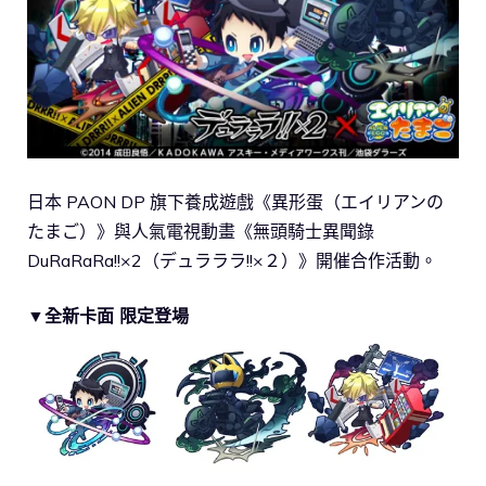
日本 PAON DP 旗下養成遊戲《異形蛋（エイリアンの
たまご）》與人氣電視動畫《無頭騎士異聞錄
DuRaRaRa!!×2（デュラララ!!×２）》開催合作活動。
▼全新卡面 限定登場