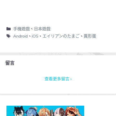
手機遊戲
、
日本遊戲
Android
、
iOS
、
エイリアンのたまご
、
異形蛋
留言
查看更多留言 ›