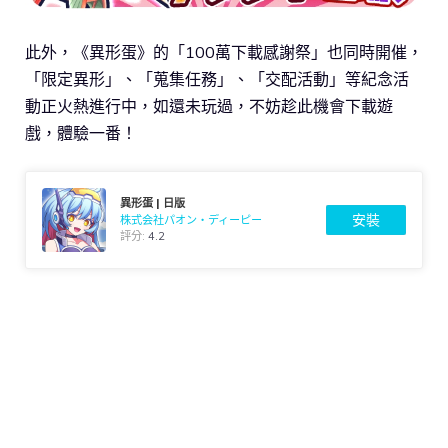
此外，《異形蛋》的「100萬下載感謝祭」也同時開催，
「限定異形」、「蒐集任務」、「交配活動」等紀念活
動正火熱進行中，如還未玩過，不妨趁此機會下載遊
戲，體驗一番！
異形蛋 | 日版
安裝
株式会社パオン・ディーピー
評分:
4.2