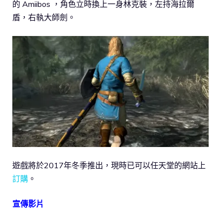
的 Amiibos ，角色立時換上一身林克裝，左持海拉爾
盾，右執大師劍。
遊戲將於2017年冬季推出，現時已可以任天堂的網站上
訂購
。
宣傳影片