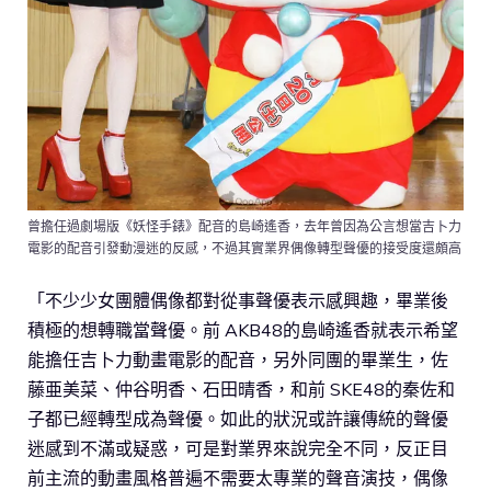
曾擔任過劇場版《妖怪手錶》配音的島崎遙香，去年曾因為公言想當吉卜力
電影的配音引發動漫迷的反感，不過其實業界偶像轉型聲優的接受度還頗高
「不少少女團體偶像都對從事聲優表示感興趣，畢業後
積極的想轉職當聲優。前 AKB48的島崎遙香就表示希望
能擔任吉卜力動畫電影的配音，另外同團的畢業生，佐
藤亜美菜、仲谷明香、石田晴香，和前 SKE48的秦佐和
子都已經轉型成為聲優。如此的狀況或許讓傳統的聲優
迷感到不滿或疑惑，可是對業界來說完全不同，反正目
前主流的動畫風格普遍不需要太專業的聲音演技，偶像