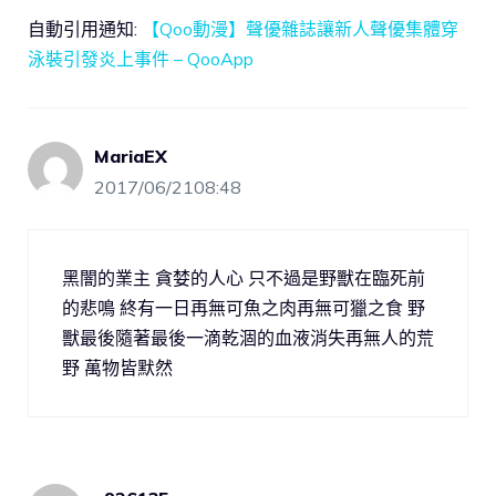
自動引用通知:
【Qoo動漫】聲優雜誌讓新人聲優集體穿
泳裝引發炎上事件 – QooApp
MariaEX
2017/06/2108:48
黑闇的業主 貪婪的人心 只不過是野獸在臨死前
的悲鳴 終有一日再無可魚之肉再無可獵之食 野
獸最後隨著最後一滴乾涸的血液消失再無人的荒
野 萬物皆默然