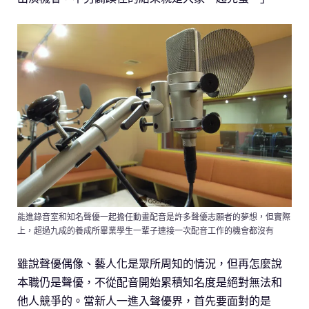
能進錄音室和知名聲優一起擔任動畫配音是許多聲優志願者的夢想，但實際
上，超過九成的養成所畢業學生一輩子連接一次配音工作的機會都沒有
雖說聲優偶像、藝人化是眾所周知的情況，但再怎麼說
本職仍是聲優，不從配音開始累積知名度是絕對無法和
他人競爭的。當新人一進入聲優界，首先要面對的是