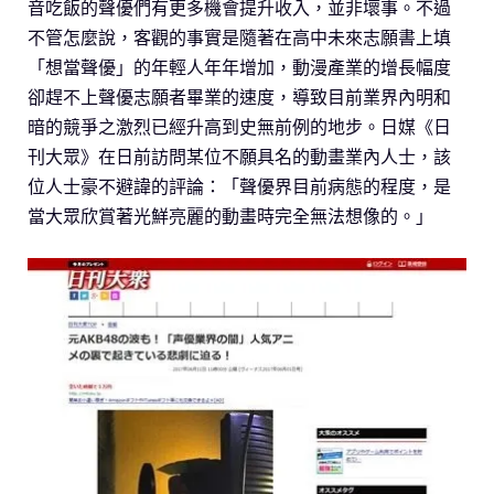
音吃飯的聲優們有更多機會提升收入，並非壞事。不過
不管怎麼說，客觀的事實是隨著在高中未來志願書上填
「想當聲優」的年輕人年年增加，動漫產業的增長幅度
卻趕不上聲優志願者畢業的速度，導致目前業界內明和
暗的競爭之激烈已經升高到史無前例的地步。日媒《日
刊大眾》在日前訪問某位不願具名的動畫業內人士，該
位人士豪不避諱的評論：「聲優界目前病態的程度，是
當大眾欣賞著光鮮亮麗的動畫時完全無法想像的。」