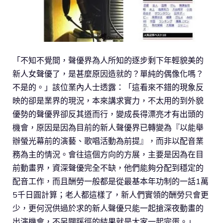
「不知不覺間，聲優界為人所知的逐步剩下年輕貌美的
新人女聲優了，是甚麼原因造就的？單純的偶像化嗎？
不是的。」該位業內人士透露：「這看來不錯的現象反
映的卻是業界的現況，本來講求實力，不太用的到外貌
優勢的聲優界卻反其道而行，變成長得漂亮才有出頭的
機會，原因是因為目前的新人聲優界已轉變為『以能舉
辦螢光幕前的演藝、歌唱活動為前提』，而非以配音業
務為主的情況。會往這個方向的方展，主要是因為在目
前動畫界，資深聲優完全不缺，他們能夠分配到穩定的
配音工作，而且酬勞一般都是從最基本年功制的一話1萬
5千日圓計算；老人都這樣了，新人們實領的酬勞只會更
少，更何況供過於求的新人聲優只能一起搶深夜動畫的
出演機會，不另闢蹊徑的結果就是大家一起完蛋。」