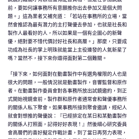
前，要如何讓事務所有意願推你出去參加又是個大問
題。」這為業者又補充道：「若站在事務所的立場，當
然會推認為最有潛力的主打聲優去參加，也就是社長和
製作人最看好的人，所以如果是一個有企圖心的新聲
優，絕對要不惜代價討好社長和高層。」那麼，只要成
功成為社長的掌上明珠就能當上主役連發的人氣新星了
嗎？當然不，接下來你還得面對第二個難關。
「接下來，如何面對在動畫製作中有選角權限的人也是
很大的問題，一般情況就是動畫製作，音響監督和原作
者。在動畫製作委員會對各事務所放出試鏡邀約，到正
式開始視鏡會前，製作群和原作者通常會和聲優事務所
的關係人私下聚會。如果事務所接到聚會邀請，經紀人
就會對想推的聲優說：『已經排定在某日和某動畫製作
的關係人打照面，記得好好表現！』然後細心研究委員
會高層們的喜好擬定作戰計畫，到了當日再努力表現，