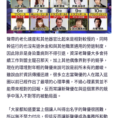
聲帶的老化速度和其他器官比起來是相對較慢的，同時
幹這行的也沒有退休金和與其他職業通用的勞退制度，
因此除非是身染重病到不得引退，資深老聲優大多會持
續工作到盟主寵召那天，加上其他偶像界對手的競爭，
現在的環境對年輕的聲優來說可說是前所未有的嚴峻。
雖說由於資訊傳播迅速，很多立志當聲優的人在踏入這
圈以前已經作出了最壞的心理準備，不過心理素質並不
能帶來相對的回報，反而常讓新聲優在與這個業界的競
爭中落入不對等的被動局面。
「大家都知道要當上個讓人叫得出名字的聲優很困難，
所以無不努力付出，但這反而讓新聲優成為事務所和動