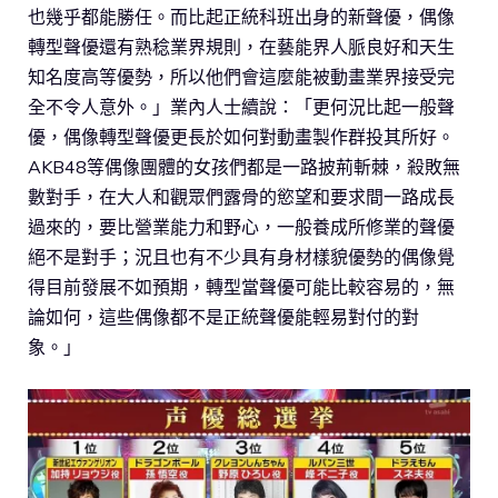
也幾乎都能勝任。而比起正統科班出身的新聲優，偶像
轉型聲優還有熟稔業界規則，在藝能界人脈良好和天生
知名度高等優勢，所以他們會這麼能被動畫業界接受完
全不令人意外。」業內人士續說：「更何況比起一般聲
優，偶像轉型聲優更長於如何對動畫製作群投其所好。
AKB48等偶像團體的女孩們都是一路披荊斬棘，殺敗無
數對手，在大人和觀眾們露骨的慾望和要求間一路成長
過來的，要比營業能力和野心，一般養成所修業的聲優
絕不是對手；況且也有不少具有身材樣貌優勢的偶像覺
得目前發展不如預期，轉型當聲優可能比較容易的，無
論如何，這些偶像都不是正統聲優能輕易對付的對
象。」