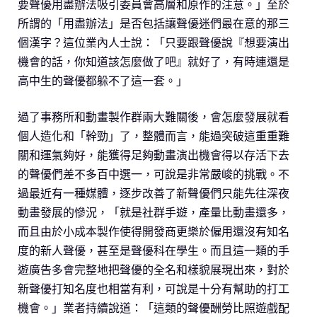
要聲優用盡辦法吸引委員會高層和原作的注意。」至於
所謂的「用盡辦法」是否包括讓聲優迷們最在意的那三
個漢字？這位業內人士說：「只要跟聲優說『想要演出
機會的話，你知道該怎麼做了吧』就好了，有時連還是
高中生的聲優都躲不了這一套。」
過了事務所和動畫製作群兩大難關後，會怎麼發展就看
個人造化和「幹勁」了，整體而言，能過突破這重重難
關和運氣夠好，能獲得足夠動畫演出機會得以存活下去
的聲優們差不多百中選一，可說是非常嚴峻的挑戰。不
過最近有一種媒體，逐步改善了新聲優們只能先往深夜
動畫發展的慘況，「就是社群手遊，產量比動畫還多，
而且由於小成本製作使得開發商更樂於僱用還沒有知名
度的新人聲優，甚至是聲優科在學生。而且這一類的手
遊廣告多會完整地把聲優的全名和樣貌展現出來，對於
新聲優打知名度也相當有利，可說是十分有幫助的打工
機會。」業者持續說道：「這類的聲優酬勞比照遊戲配