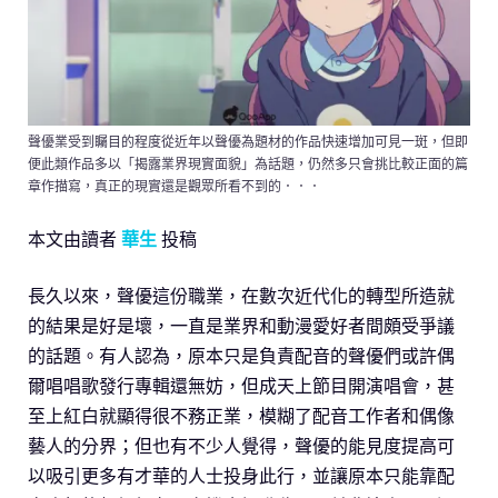
聲優業受到矚目的程度從近年以聲優為題材的作品快速增加可見一斑，但即
便此類作品多以「揭露業界現實面貌」為話題，仍然多只會挑比較正面的篇
章作描寫，真正的現實還是觀眾所看不到的．．．
本文由讀者
華生
投稿
長久以來，聲優這份職業，在數次近代化的轉型所造就
的結果是好是壞，一直是業界和動漫愛好者間頗受爭議
的話題。有人認為，原本只是負責配音的聲優們或許偶
爾唱唱歌發行專輯還無妨，但成天上節目開演唱會，甚
至上紅白就顯得很不務正業，模糊了配音工作者和偶像
藝人的分界；但也有不少人覺得，聲優的能見度提高可
以吸引更多有才華的人士投身此行，並讓原本只能靠配