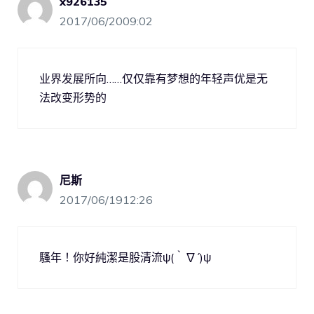
x926135
2017/06/2009:02
业界发展所向……仅仅靠有梦想的年轻声优是无
法改变形势的
尼斯
2017/06/1912:26
騷年！你好純潔是股清流ψ(｀∇´)ψ