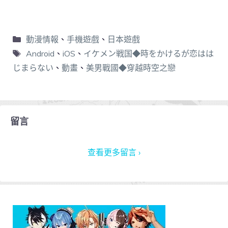
動漫情報
、
手機遊戲
、
日本遊戲
Android
、
iOS
、
イケメン戦国◆時をかけるが恋はは
じまらない
、
動畫
、
美男戰國◆穿越時空之戀
留言
查看更多留言 ›