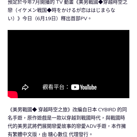
預定於今年7月開播的 TV 動畫《美男戰國◆穿越時空之
戀（イケメン戦国◆時をかけるが恋ははじまらな
い）》今日（6月19日）釋出首部PV。
《美男戰國◆ 穿越時空之旅》改編自日本 CYBIRD 的同
名手遊，原作遊戲是一款以穿越到戰國時代，與戰國時
代的美男武將們展開戀愛故事的戀愛ADV手遊，本作擁
有繁體中文版，由 糖心數位 代理發行。