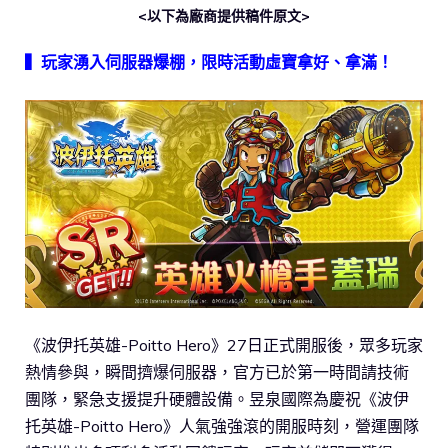
<以下為廠商提供稿件原文>
▍玩家湧入伺服器爆棚，限時活動虛寶拿好、拿滿！
《波伊托英雄-Poitto Hero》27日正式開服後，眾多玩家
熱情參與，瞬間擠爆伺服器，官方已於第一時間請技術
團隊，緊急支援提升硬體設備。昱泉國際為慶祝《波伊
托英雄-Poitto Hero》人氣強強滾的開服時刻，營運團隊