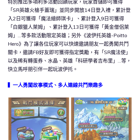
特別推出多項利多活動回饋玩家，玩家首儲即可獲得
「SR英雄火槍手蓋瑞」並同步開放14日登入禮，累計登
入2日可獲得「魔法繪師琪卡」、累計登入9日可獲得
「白銀獵人萊姆」、累計登入13日可獲得「黃金僧侶萊
姆」…等多款活動限定英雄；另外《波伊托英雄-Poitto
Hero》為了讓各位玩家可以快速邀請朋友一起勇闖共鬥
關卡，邀請FB好友即可獲得指定獎勵，有「SR魔法使」
以及稀有轉蛋券、水晶、英雄「科研學者吉布里」…等，
快立馬呼朋引伴一起玩波伊托。
▍一人勇闖故事模式、多人連線共鬥樂趣多