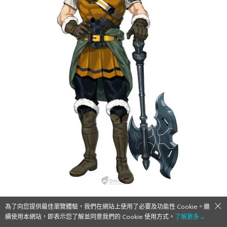
身經百戰的將軍：スカー
為了向您提供最佳瀏覽體驗，我們在網站上使用了必要及功能性 Cookie。繼
CV：安元洋貴
續使用本網站，即表示您了解並同意我們的 Cookie 使用方式。
了解更多→