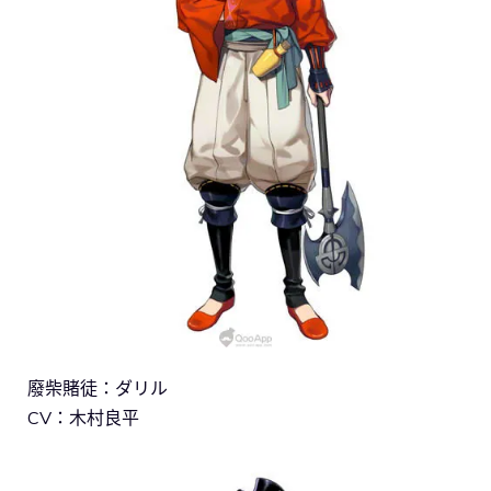
廢柴賭徒：ダリル
CV：木村良平