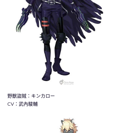
野獸盜賊：キンカロー
CV：武內駿輔