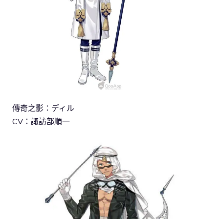
傳奇之影：ディル
CV：諏訪部順一