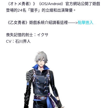
（オトメ勇者）》（iOS/Android）官方網站公開了遊戲
登場的24名「獵手」的立繪和出演聲優。
《乙女勇者》遊戲系統介紹請看這裡——>
點擊進入
喪失記憶的劍士：イクサ
CV：石川界人