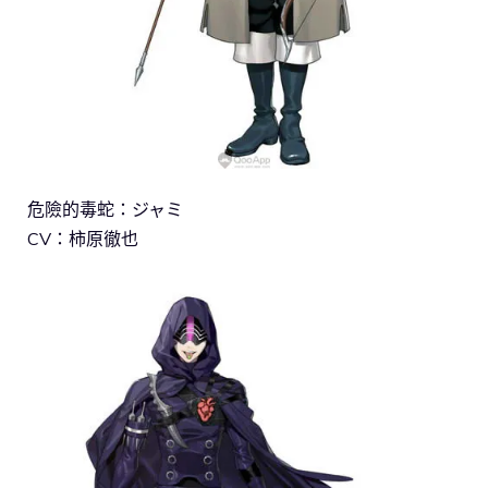
危險的毒蛇：ジャミ
CV：柿原徹也