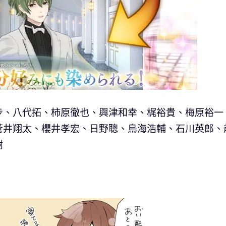
步、八代拓、柿原徹也、興津和幸、梶裕貴、梅原裕一
蒼井翔太、櫻井孝宏、日野聰、鳥海浩輔、石川英郎、
樹