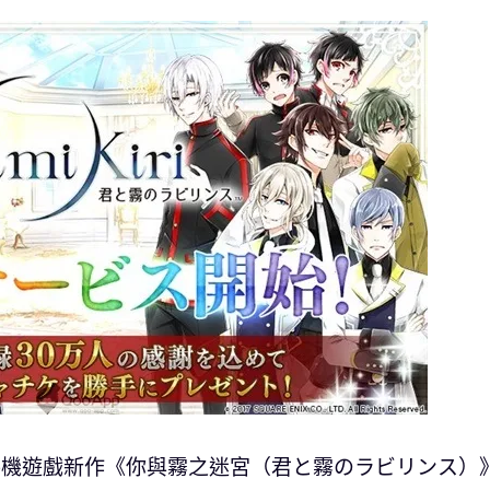
RPG 手機遊戲新作《你與霧之迷宮（君と霧のラビリンス）