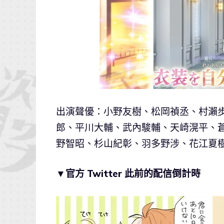
出演聲優：小野友樹、松岡禎丞、村瀨
郎、平川大輔、武內駿輔、天崎滉平、
野智昭、杉山紀彰、羽多野涉、花江夏
▼官方 Twitter 此前的配信倒計時