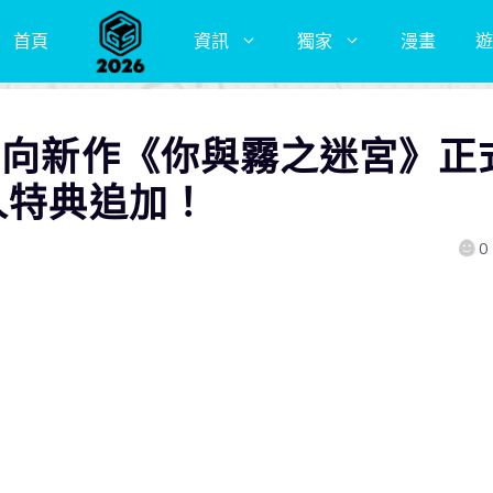
首頁
資訊
獨家
漫畫
遊
性向新作《你與霧之迷宮》正
人特典追加！
0