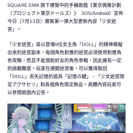
SQUARE ENIX 旗下運營中的手機遊戲《東京偶像計劃
（プロジェクト東京ドールズ）》（iOS/Android）宣佈
今日（7月13日）實裝第一彈大型更新內容「少女迷
宮」。
「少女迷宮」是以登場9位女主角「DOLL」的精神模擬
出來的迷宮副本，每個角色對應的迷宮必須使用對應角
色攻略，而且不能借助好友的角色參戰，因此擁有一定
的挑戰難度。玩家在通關迷宮後，可以獲得取回
「DOLL」丟失記憶的道具「記憶の鍵」、「少女迷宮限
定アクサセリ」和各個角色限定飾品。具體內容玩家可
以參閱遊戲內公告。