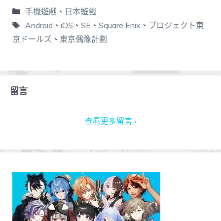
手機遊戲
、
日本遊戲
Android
、
iOS
、
SE
、
Square Enix
、
プロジェクト東
京ドールズ
、
東京偶像計劃
留言
查看更多留言 ›