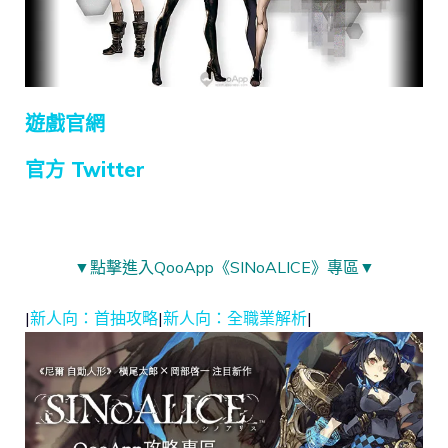
遊戲官網
官方 Twitter
▼點擊進入QooApp《SINoALICE》專區▼
|
新人向：首抽攻略
|
新人向：全職業解析
|