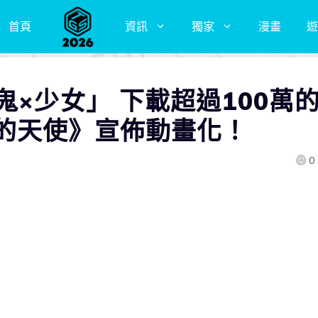
首頁
資訊
獨家
漫畫
遊
鬼×少女」 下載超過100萬
的天使》宣佈動畫化！
0