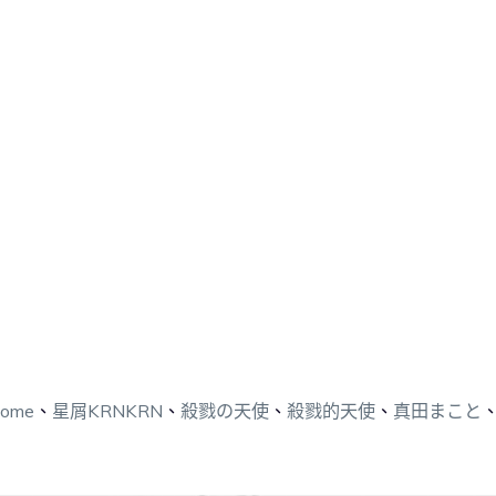
ome
、
星屑KRNKRN
、
殺戮の天使
、
殺戮的天使
、
真田まこと