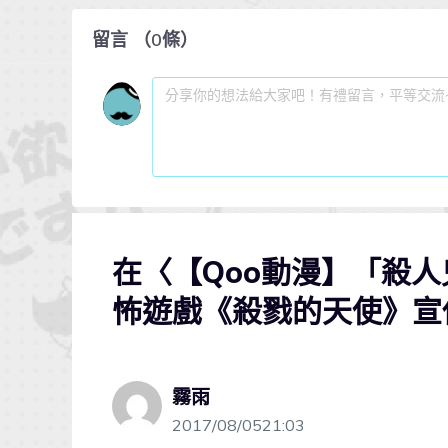
留言
（
0
條）
在〈【Qoo動漫】「殺人
怖遊戲《殺戮的天使》宣佈
霧雨
2017/08/0521:03