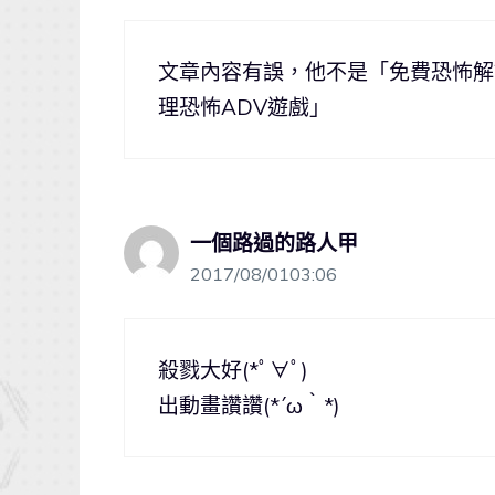
文章內容有誤，他不是「免費恐怖解
理恐怖ADV遊戲」
一個路過的路人甲
2017/08/0103:06
殺戮大好(*ﾟ∀ﾟ)
出動畫讚讚(*´ω｀*)