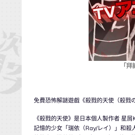
「拜
免費恐怖解謎遊戲《殺戮的天使（殺戮の
《殺戮的天使》是日本個人製作者 星屑K
記憶的少女「瑞依（Ray/レイ）」和殺