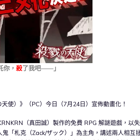
託你，
殺
了我吧——」
天使）》（PC）今日（7月24日）宣佈動畫化！
RNKRN（真田誠）製作的免費 RPG 解謎遊戲，以
人鬼「札克（Zack/ザック）」為主角，講述兩人相互