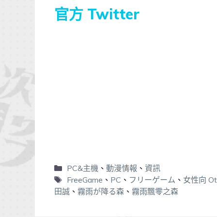
官方 Twitter
PC&主機
、
動漫情報
、
資訊
FreeGame
、
PC
、
フリーゲーム
、
女性向 Ot
田誠
、
霧雨が降る森
、
霧雨飄零之森