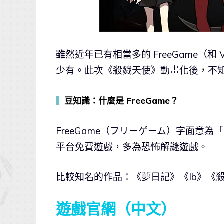
雖然近年已有相當多的 FreeGame（和
少有。此次《殺戮天使》動畫化後，不
▍
豆知識：什麼是 FreeGame？
FreeGame（フリーゲーム）字面意為
平台免費遊戲，多為恐怖解謎遊戲。
比較知名的作品：《夢日記》《Ib》《
遊戲官網（中文）