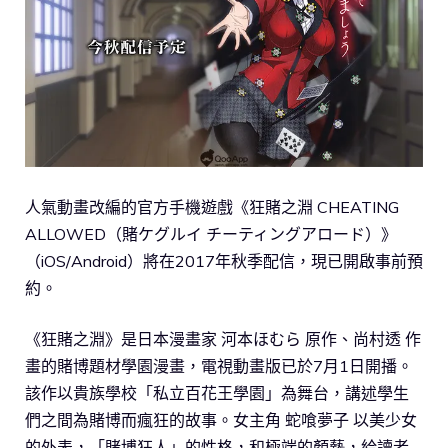
人氣動畫改編的官方手機遊戲《狂賭之淵 CHEATING
ALLOWED（賭ケグルイ チーティングアロード）》
（iOS/Android）將在2017年秋季配信，現已開啟事前預
約。
《狂賭之淵》是日本漫畫家 河本ほむら 原作、尚村透 作
畫的賭博題材學園漫畫，電視動畫版已於7月1日開播。
該作以貴族學校「私立百花王學園」為舞台，講述學生
們之間為賭博而瘋狂的故事。女主角 蛇喰夢子 以美少女
的外表，「賭博狂人」的性格，和極端的顏藝，給讀者