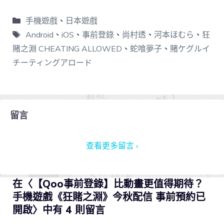
手機遊戲
、
日本遊戲
Android
、
iOS
、
事前登錄
、
尚村透
、
河本ほむら
、
狂
賭之淵 CHEATING ALLOWED
、
蛇喰夢子
、
賭ケグルイ
チーティングアロード
留言
查看更多留言 ›
在〈【Qoo事前登錄】比動畫更值得期待？
手機遊戲《狂賭之淵》今秋配信 事前預約已
開啟〉中有 4 則留言