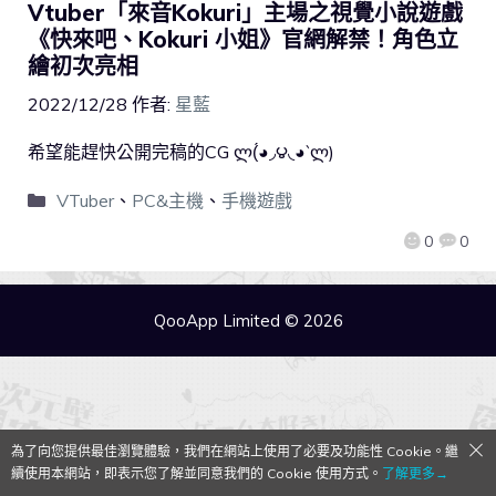
Vtuber「來音Kokuri」主場之視覺小說遊戲
《快來吧、Kokuri 小姐》官網解禁！角色立
繪初次亮相
2022/12/28
作者:
星藍
希望能趕快公開完稿的CG ლ(́◕◞౪◟◕‵ლ)
VTuber
、
PC&主機
、
手機遊戲
0
0
QooApp Limited © 2026
為了向您提供最佳瀏覽體驗，我們在網站上使用了必要及功能性 Cookie。繼
續使用本網站，即表示您了解並同意我們的 Cookie 使用方式。
了解更多→