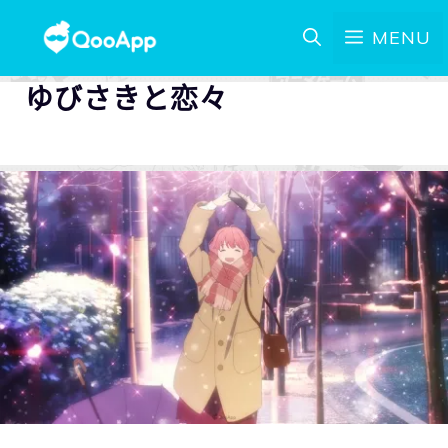
MENU
ゆびさきと恋々