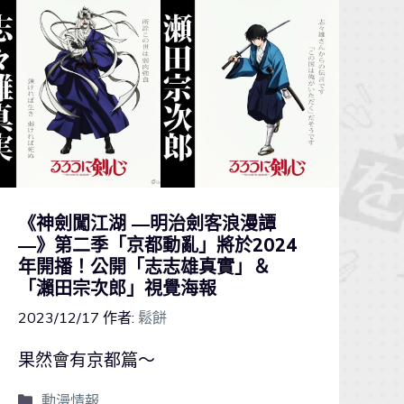
《神劍闖江湖 ―明治劍客浪漫譚
―》第二季「京都動亂」將於2024
年開播！公開「志志雄真實」＆
「瀨田宗次郎」視覺海報
2023/12/17
作者:
鬆餅
果然會有京都篇～
動漫情報