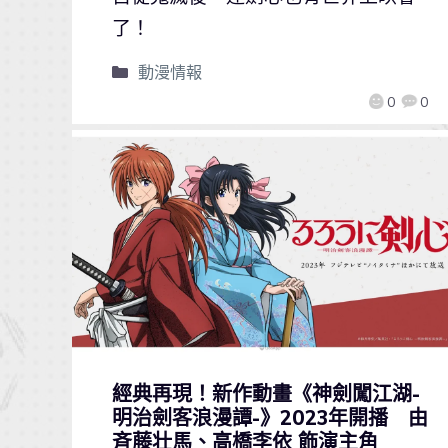
了！
動漫情報
0
0
經典再現！新作動畫《神劍闖江湖-
明治劍客浪漫譚-》2023年開播 由
斉藤壮馬、高橋李依 飾演主角