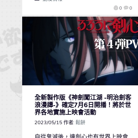
0
0
全新製作版《神劍闖江湖 -明治劍客
浪漫譚-》確定7月6日開播！將於世
界各地實施上映會活動
2023/05/15
作者:
鬆餅
自從鬼滅後，連劍心也有世界上映會