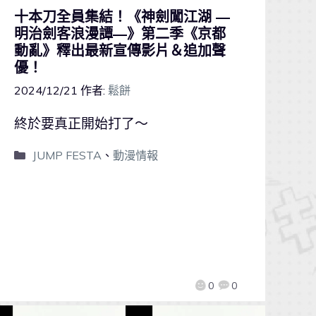
十本刀全員集結！《神劍闖江湖 ―
明治劍客浪漫譚―》第二季《京都
動亂》釋出最新宣傳影片＆追加聲
優！
2024/12/21
作者:
鬆餅
終於要真正開始打了～
JUMP FESTA
、
動漫情報
0
0