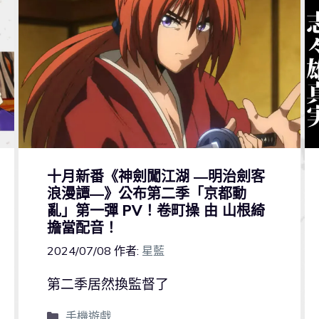
十月新番《神劍闖江湖 ―明治劍客
浪漫譚―》公布第二季「京都動
亂」第一彈 PV！卷町操 由 山根綺
擔當配音！
2024/07/08
作者:
星藍
第二季居然換監督了
手機遊戲