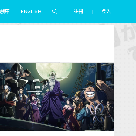
註冊
登入
戲庫
ENGLISH