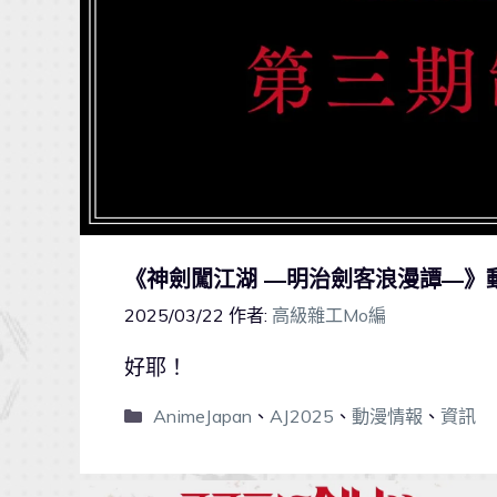
《神劍闖江湖 ―明治劍客浪漫譚―》
2025/03/22
作者:
高級雜工Mo編
好耶！
AnimeJapan
、
AJ2025
、
動漫情報
、
資訊