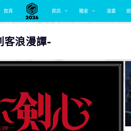
首頁
資訊
獨家
漫畫
遊
剣客浪漫譚-