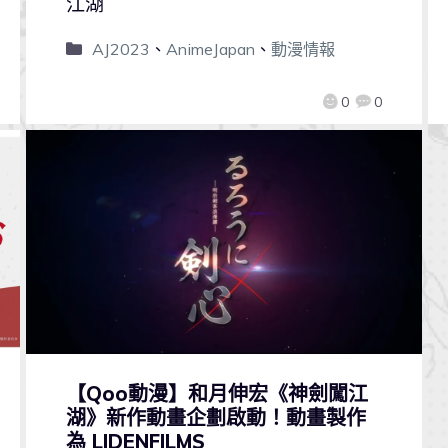
江湖
AJ2023
、
AnimeJapan
、
動漫情報
0
0
【Qoo動漫】和月伸宏《神劍闖江
湖》新作動畫企劃啟動！動畫製作
為 LIDENFILMS