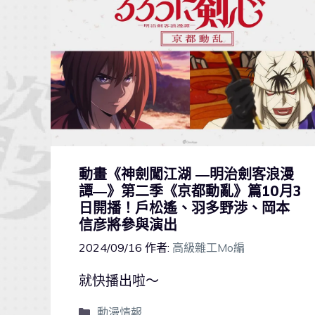
動畫《神劍闖江湖 ―明治劍客浪漫
譚―》第二季《京都動亂》篇10月3
日開播！戶松遙、羽多野渉、岡本
信彦將參與演出
2024/09/16
作者:
高級雜工Mo編
就快播出啦～
動漫情報