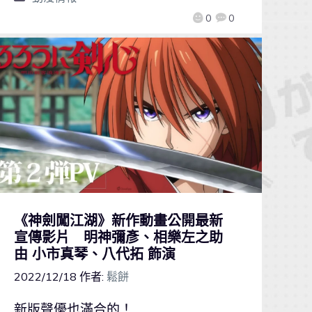
0
0
《神劍闖江湖》新作動畫公開最新
宣傳影片 明神彌彥、相樂左之助
由 小市真琴、八代拓 飾演
2022/12/18
作者:
鬆餅
新版聲優也滿合的！