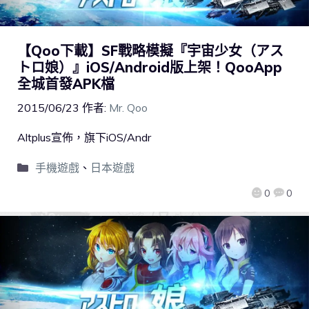
【Qoo下載】SF戰略模擬『宇宙少女（アス
トロ娘）』iOS/Android版上架！QooApp
全城首發APK檔
2015/06/23
作者:
Mr. Qoo
Altplus宣佈，旗下iOS/Andr
手機遊戲
、
日本遊戲
0
0