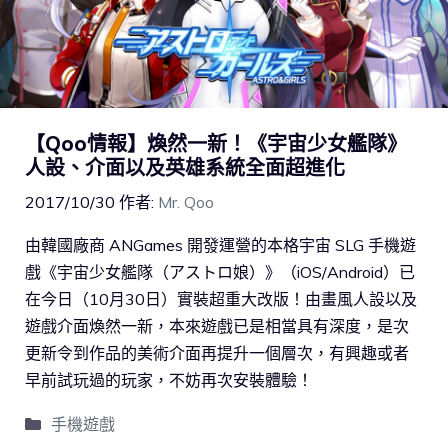
【Qoo情報】煥然一新！《宇宙少女艦隊》
人設、介面以及英雄系統全面超進化
2017/10/30
作者:
Mr. Qoo
由韓國廠商 ANGames 開發運營的本格宇宙 SLG 手機遊
戲《宇宙少女艦隊（アストロ娘）》（iOS/Android）已
在今日（10月30日）實裝超重大改版！由畫風人設以及
遊戲介面煥然一新，本來遊戲已是相當具有深度，是次
更新令到作品的美術介面再提升一個層次，有興趣或者
早前試玩過的玩家，不妨再次安裝體驗！
手機遊戲