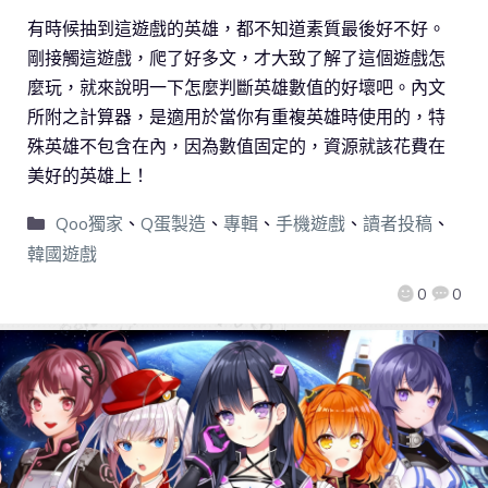
有時候抽到這遊戲的英雄，都不知道素質最後好不好。
剛接觸這遊戲，爬了好多文，才大致了解了這個遊戲怎
麼玩，就來說明一下怎麼判斷英雄數值的好壞吧。內文
所附之計算器，是適用於當你有重複英雄時使用的，特
殊英雄不包含在內，因為數值固定的，資源就該花費在
美好的英雄上！
Qoo獨家
、
Q蛋製造
、
專輯
、
手機遊戲
、
讀者投稿
、
韓國遊戲
0
0