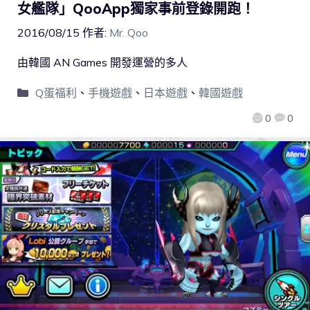
女艦隊」QooApp獨家事前登錄開跑！
2016/08/15
作者:
Mr. Qoo
由韓國 AN Games 開發運營的多人
Q蛋福利
、
手機遊戲
、
日本遊戲
、
韓國遊戲
0
0