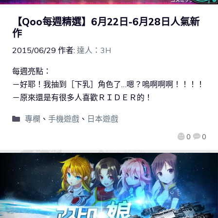
【Qoo每週精選】6月22日-6月28日人氣新
作
2015/06/29
作者:
達人：3H
每週亮點：
－好耶！我抽到［下乳］角色了…嗯？嗚啊啊啊！！！！
－原來還是有很多人喜歡ＲＩＤＥＲ的！
專欄
、
手機遊戲
、
日本遊戲
0
0