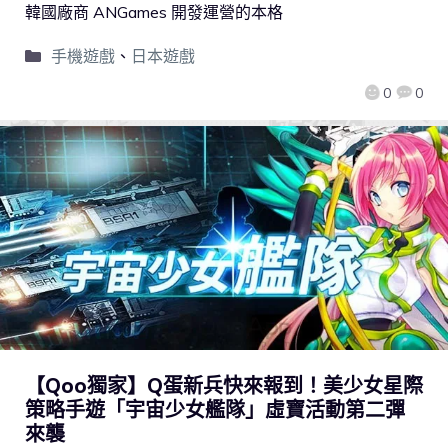
韓國廠商 ANGames 開發運營的本格
手機遊戲
、
日本遊戲
0
0
【Qoo獨家】Q蛋新兵快來報到！美少女星際
策略手遊「宇宙少女艦隊」虛寶活動第二彈
來襲