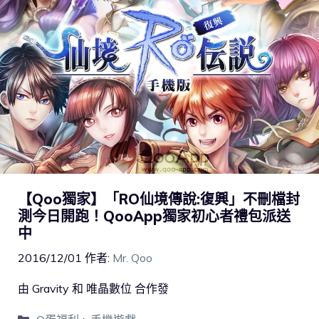
【Qoo獨家】「RO仙境傳說:復興」不刪檔封
測今日開跑！QooApp獨家初心者禮包派送
中
2016/12/01
作者:
Mr. Qoo
由 Gravity 和 唯晶數位 合作發