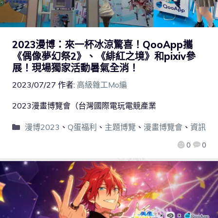
2023漫博：來一杯冰涼驚喜！QooApp攜
《偶像夢幻祭2》、《緋紅之境》和pixiv參
展！現場獨家活動暑氣全消！
2023/07/27
作者:
高級雜工Mo編
2023漫畫博覽會（台灣國際電玩電競產業
漫博2023
、
Q蛋福利
、
主題博覽
、
漫畫博覽會
、
資訊
0
0