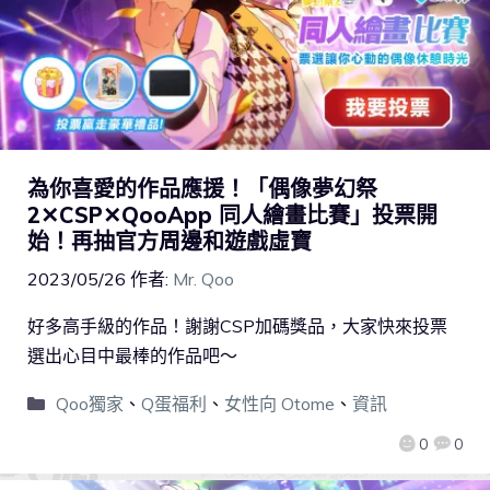
為你喜愛的作品應援！「偶像夢幻祭
2✕CSP✕QooApp 同人繪畫比賽」投票開
始！再抽官方周邊和遊戲虛寶
2023/05/26
作者:
Mr. Qoo
好多高手級的作品！謝謝CSP加碼獎品，大家快來投票
選出心目中最棒的作品吧～
Qoo獨家
、
Q蛋福利
、
女性向 Otome
、
資訊
0
0