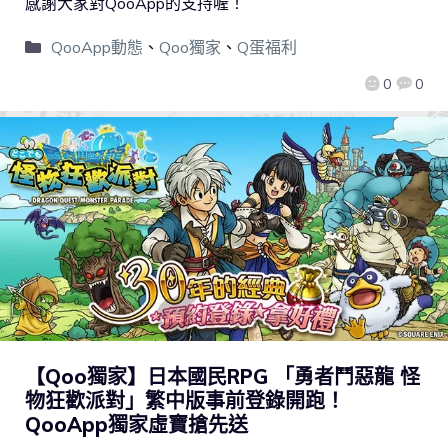
感謝大家對QooApp的支持喔！
QooApp動態
、
Qoo獨家
、
Q蛋福利
0
0
【Qoo獨家】日本國民RPG 「勇者鬥惡龍 怪
物狂歡派對」繁中版事前登錄開跑！
QooApp獨家虛寶搶先送