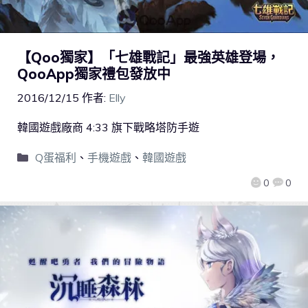
【Qoo獨家】「七雄戰記」最強英雄登場，
QooApp獨家禮包發放中
2016/12/15
作者:
Elly
韓國遊戲廠商 4:33 旗下戰略塔防手遊
Q蛋福利
、
手機遊戲
、
韓國遊戲
0
0