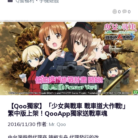
Q蛋福利
、
手機遊戲
0
0
【Qoo獨家】「少女與戰車 戰車道大作戰!」
繁中版上架！QooApp獨家送戰車魂
2016/11/30
作者:
Mr. Qoo
由台灣遊戲代理商 辣椒方舟 代理發行的改