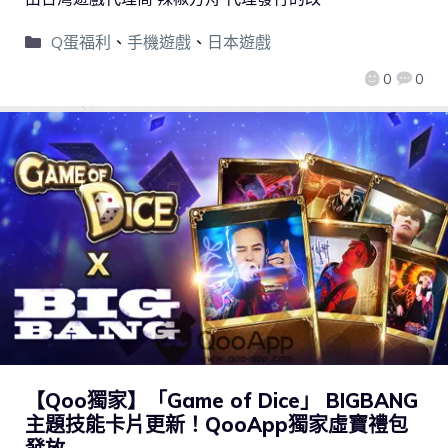
Q蛋福利
、
手機遊戲
、
日本遊戲
0
0
【Qoo獨家】「Game of Dice」 BIGBANG
主題技能卡片更新！QooApp獨家虛寶禮包