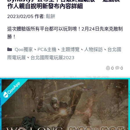
作人親自說明新發布內容詳細
2023/02/05
作者:
鬆餅
這次體驗版所有平台都可以玩到唷！2月24日先來克敵制
勝！
Qoo獨家
、
PC&主機
、
主題博覽
、
人物採訪
、
台北國
際電玩展
、
台北國際電玩展2023
0
0