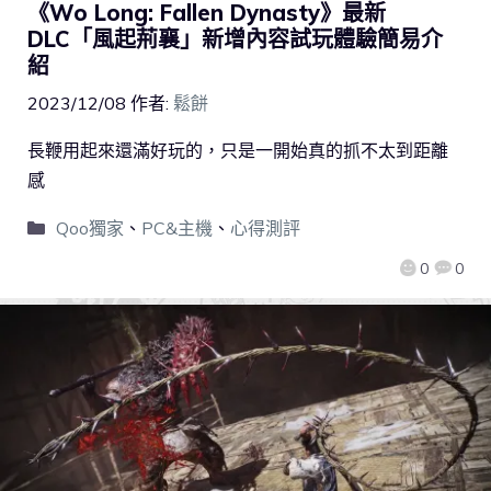
《Wo Long: Fallen Dynasty》最新
DLC「風起荊襄」新增內容試玩體驗簡易介
紹
2023/12/08
作者:
鬆餅
長鞭用起來還滿好玩的，只是一開始真的抓不太到距離
感
Qoo獨家
、
PC&主機
、
心得測評
0
0