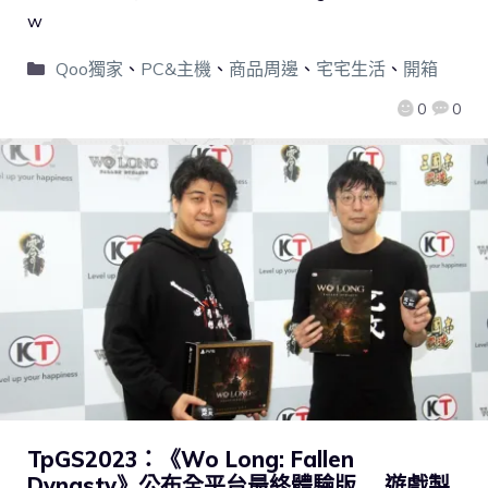
w
Qoo獨家
、
PC&主機
、
商品周邊
、
宅宅生活
、
開箱
0
0
TpGS2023：《Wo Long: Fallen
Dynasty》公布全平台最終體驗版 遊戲製