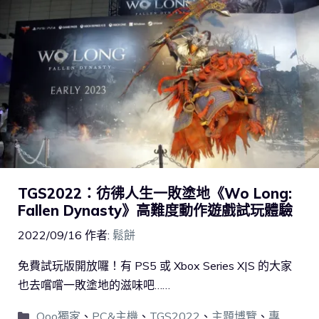
TGS2022：彷彿人生一敗塗地《Wo Long:
Fallen Dynasty》高難度動作遊戲試玩體驗
2022/09/16
作者:
鬆餅
免費試玩版開放囉！有 PS5 或 Xbox Series X|S 的大家
也去嚐嚐一敗塗地的滋味吧……
Qoo獨家
、
PC&主機
、
TGS2022
、
主題博覽
、
專