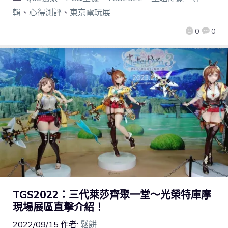
輯
、
心得測評
、
東京電玩展
0
0
TGS2022：三代萊莎齊聚一堂～光榮特庫摩
現場展區直擊介紹！
2022/09/15
作者:
鬆餅