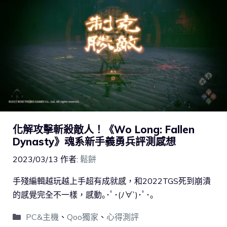
化解攻擊斬殺敵人！《Wo Long: Fallen
Dynasty》魂系新手義勇兵評測感想
2023/03/13
作者:
鬆餅
手殘編輯越玩越上手超有成就感，和2022TGS死到崩潰
的感覺完全不一樣，感動｡･ﾟ･(ﾉ∀`)･ﾟ･｡
PC&主機
、
Qoo獨家
、
心得測評