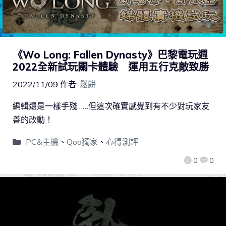
《Wo Long: Fallen Dynasty》巴黎電玩週
2022全新試玩關卡體驗 運用五行克敵致勝
2022/11/09
作者:
鬆餅
編輯還是一樣手殘……但這次確實感覺到有不少對玩家友
善的改動！
PC&主機
、
Qoo獨家
、
心得測評
0
0