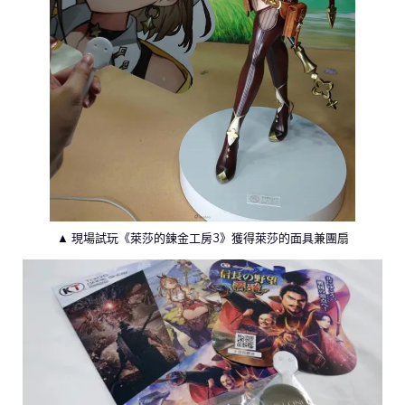
▲ 現場試玩《萊莎的鍊金工房3》獲得萊莎的面具兼團扇