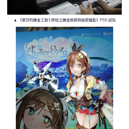
▲ 《萊莎的鍊金工房3 終結之鍊金術師與秘密鑰匙》PS5 試玩