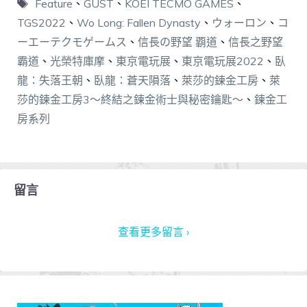
Feature
、
GUST
、
KOEI TECMO GAMES
、
TGS2022
、
Wo Long: Fallen Dynasty
、
ウォーロン
、
コ
ーエーテクモゲームス
、
信長の野望 覇道
、
信長之野望
霸道
、
光榮特庫摩
、
東京電玩展
、
東京電玩展2022
、
臥
龍：失落王朝
、
臥龍：蒼天隕落
、
萊莎的鍊金工房
、
萊
莎的鍊金工房3～終結之鍊金術士與秘密鑰匙～
、
鍊金工
房系列
留言
查看更多留言 ›