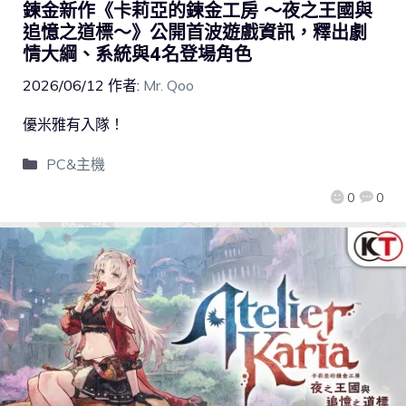
鍊金新作《卡莉亞的鍊金工房 ～夜之王國與
追憶之道標～》公開首波遊戲資訊，釋出劇
情大綱、系統與4名登場角色
2026/06/12
作者:
Mr. Qoo
優米雅有入隊！
PC&主機
0
0