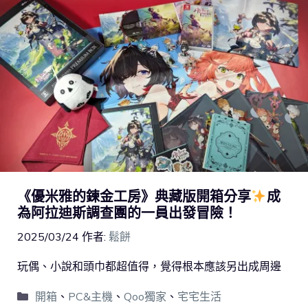
《優米雅的鍊金工房》典藏版開箱分享
成
為阿拉迪斯調查團的一員出發冒險！
2025/03/24
作者:
鬆餅
玩偶、小說和頭巾都超值得，覺得根本應該另出成周邊
開箱
、
PC&主機
、
Qoo獨家
、
宅宅生活