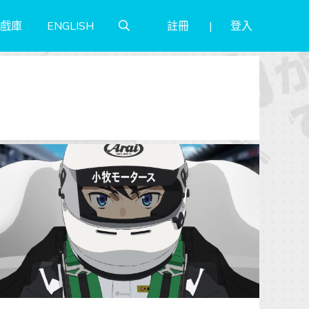
註冊
登入
戲庫
ENGLISH