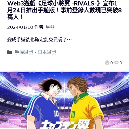
Web3遊戲《足球小將翼 -RIVALS-》宣布1
月24日推出手遊版！事前登錄人數現已突破8
萬人！
2024/01/10
作者:
星藍
變成手遊後也確定能免費玩了～
手機遊戲
、
日本遊戲
0
0