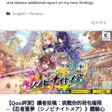
and release additional report on my new findings.
English
、
Review
0
0
【Qoo評測】讀者投稿：挑戰你的荷包極限
─《忍者噩夢（シノビナイトメア）》體驗心