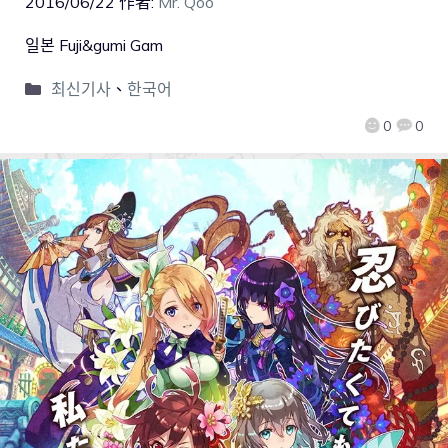
2016/06/22
作者:
Mr. Qoo
일본 Fuji&gumi Gam
최신기사
、
한국어
0
0