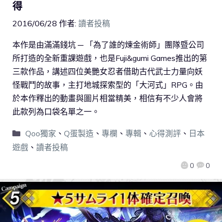
得
2016/06/28
作者:
讀者投稿
本作是由滿滿錢坑 ─ 「為了誰的煉金術師」團隊暨公司
所打造的全新重課遊戲，也是Fuji&gumi Games推出的第
三款作品，講述四位美艷女忍者借助古代武士力量向妖
怪戰鬥的故事，主打地城探索型的「大河式」RPG。由
於本作釋出的動畫與圖片相當精美，相信有不少人會將
此款列為口袋名單之一。
Qoo獨家
、
Q蛋製造
、
專欄
、
專輯
、
心得測評
、
日本
遊戲
、
讀者投稿
0
0