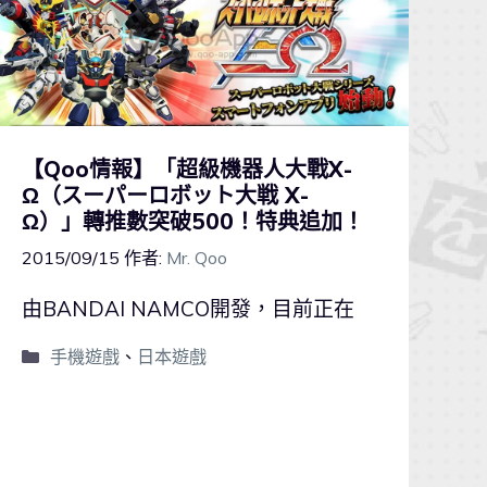
【Qoo情報】「超級機器人大戰X-
Ω（スーパーロボット大戦 X-
Ω）」轉推數突破500！特典追加！
2015/09/15
作者:
Mr. Qoo
由BANDAI NAMCO開發，目前正在
手機遊戲
、
日本遊戲