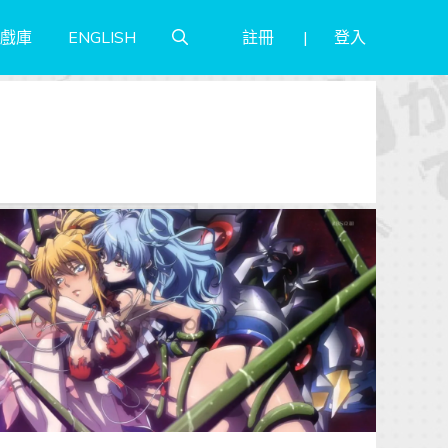
註冊
登入
戲庫
ENGLISH