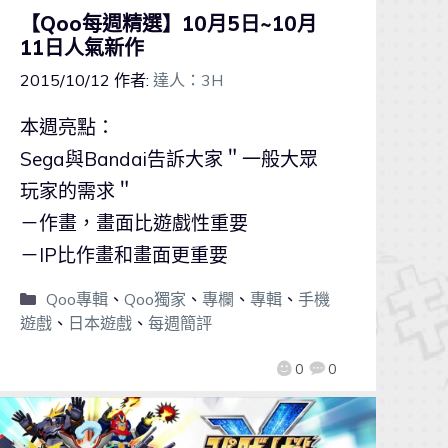
【Qoo每週精選】10月5日~10月
11日人氣新作
2015/10/12
作者:
達人：3H
本週亮點：
Sega與Bandai告訴大家＂一般大眾
玩家的需求＂
－作畫，畫面比遊戲性重要
－IP比作畫和畫面更重要
Qoo專輯
、
Qoo獨家
、
專欄
、
專輯
、
手機
遊戲
、
日本遊戲
、
每週簡評
0
0