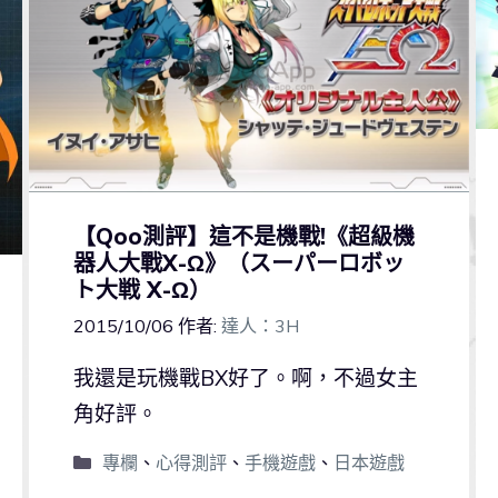
【Qoo測評】這不是機戰!《超級機
器人大戰X-Ω》（スーパーロボッ
ト大戦 X-Ω）
2015/10/06
作者:
達人：3H
我還是玩機戰BX好了。啊，不過女主
角好評。
專欄
、
心得測評
、
手機遊戲
、
日本遊戲