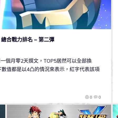
總合戰力排名 – 第二彈
闊別一個月零2天撰文，TOP5居然可以全部換
下數值都是以4凸的情況來表示，紅字代表該項
0
0