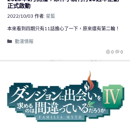
正式啟動
2022/10/03
作者:
星藍
本來看到四期只有11話擔心了一下，原來還有第二輪！
動漫情報
0
0