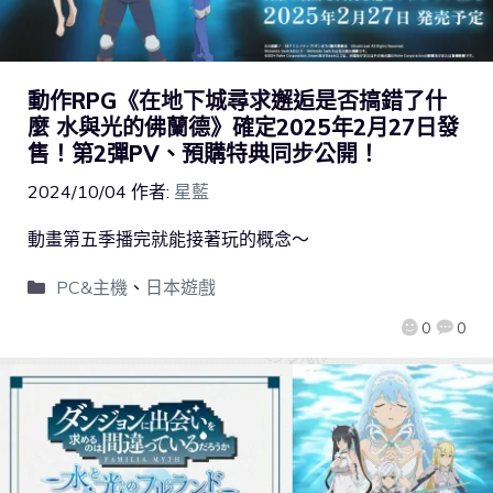
動作RPG《在地下城尋求邂逅是否搞錯了什
麼 水與光的佛蘭德》確定2025年2月27日發
售！第2彈PV、預購特典同步公開！
2024/10/04
作者:
星藍
動畫第五季播完就能接著玩的概念～
PC&主機
、
日本遊戲
0
0