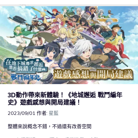
3D動作帶來新體驗！《地城邂逅 戰鬥編年
史》遊戲感想與開局建議！
2023/09/01
作者:
星藍
整體來說概念不錯，不過還有改善空間