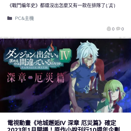
《戰鬥編年史》都還沒出怎麼又有一款在排隊了(;´Д`)
PC&主機
0
0
電視動畫《地城邂逅IV 深章 厄災篇》確定
2023年1月開播！原作小說刊行10週年企劃