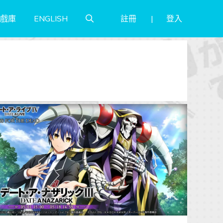
註冊
登入
戲庫
ENGLISH