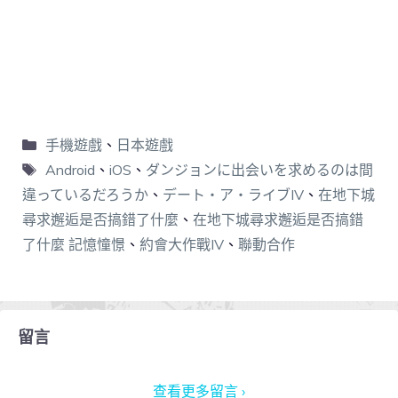
手機遊戲
、
日本遊戲
Android
、
iOS
、
ダンジョンに出会いを求めるのは間
違っているだろうか
、
デート・ア・ライブIV
、
在地下城
尋求邂逅是否搞錯了什麼
、
在地下城尋求邂逅是否搞錯
了什麼 記憶憧憬
、
約會大作戰IV
、
聯動合作
留言
查看更多留言 ›