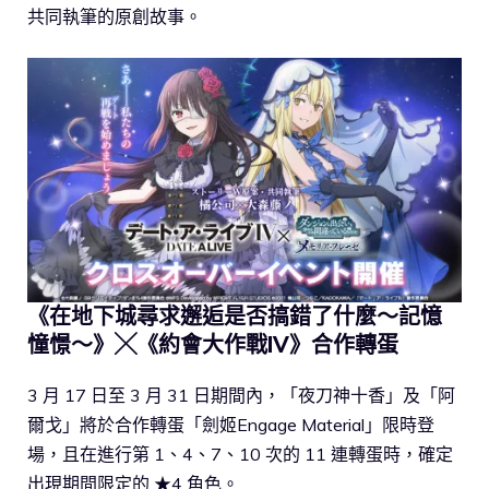
共同執筆的原創故事。
《在地下城尋求邂逅是否搞錯了什麼～記憶
憧憬～》╳《約會大作戰IV》合作轉蛋
3 月 17 日至 3 月 31 日期間內，「夜刀神十香」及「阿
爾戈」將於合作轉蛋「劍姬Engage Material」限時登
場，且在進行第 1、4、7、10 次的 11 連轉蛋時，確定
出現期間限定的 ★4 角色。