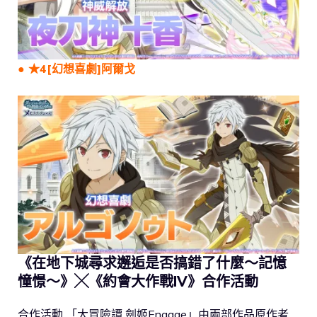
● ★4[幻想喜劇]阿爾戈
《在地下城尋求邂逅是否搞錯了什麼～記憶
憧憬～》╳《約會大作戰IV》合作活動
合作活動 「大冒險譚 劍姬Engage」由兩部作品原作者