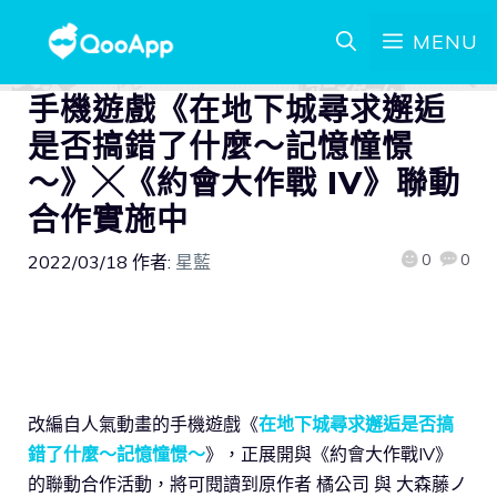
MENU
手機遊戲《在地下城尋求邂逅
是否搞錯了什麼～記憶憧憬
～》╳《約會大作戰 IV》聯動
合作實施中
0
0
2022/03/18
作者:
星藍
改編自人氣動畫的手機遊戲《
在地下城尋求邂逅是否搞
錯了什麼～記憶憧憬～
》，正展開與《約會大作戰IV》
的聯動合作活動，將可閱讀到原作者 橘公司 與 大森藤ノ