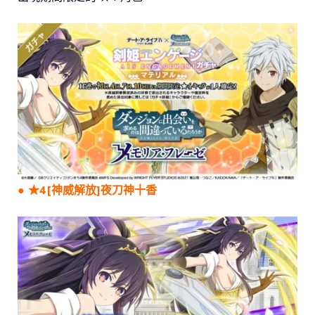
● ★4[神威解放]夜刀神十香