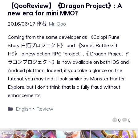
【QooReview】《Dragon Project》: A
new era for mini MMO?
2016/06/17
作者:
Mr. Qoo
Coming from the same developer as 《Colopl Rune
Story 白猫プロジェクト》 and 《Sonet Battle Girl
HS》, a new action RPG “project” ,《 Dragon Project ド
ラゴンプロジェクト》is now available on both iOS and
Android platform. Indeed, if you take a glance on the
tutorial, you may find it look similar as Monster Hunter
Explore, but I don’t think that is a fully fraud without
enhancements.
English
、
Review
0
0