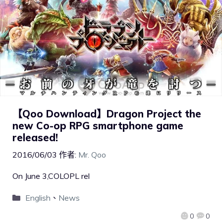
【Qoo Download】Dragon Project the
new Co-op RPG smartphone game
released!
2016/06/03
作者:
Mr. Qoo
On June 3,COLOPL rel
English
、
News
0
0