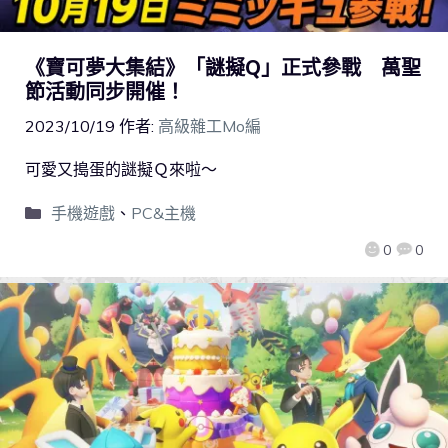
《寶可夢大集結》「謎擬Q」正式參戰 萬聖
節活動同步開催！
2023/10/19
作者:
高級雜工Mo編
可愛又搗蛋的謎擬Ｑ來啦～
手機遊戲
、
PC&主機
0
0