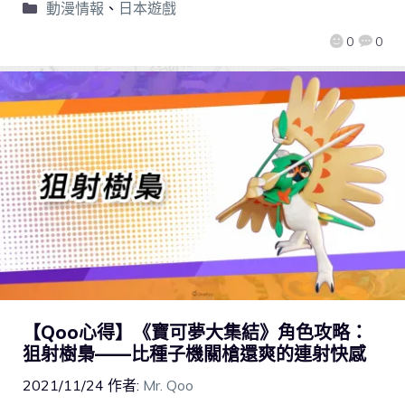
動漫情報
、
日本遊戲
0
0
【Qoo心得】《寶可夢大集結》角色攻略：
狙射樹梟——比種子機關槍還爽的連射快感
2021/11/24
作者:
Mr. Qoo