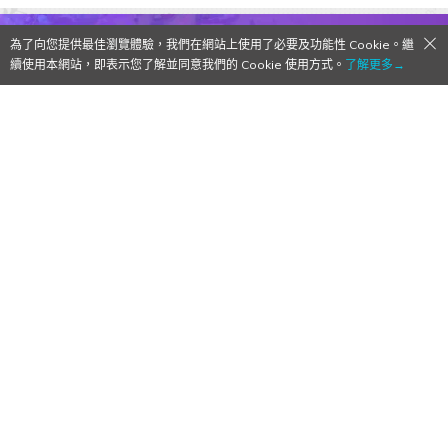
為了向您提供最佳瀏覽體驗，我們在網站上使用了必要及功能性 Cookie。繼
續使用本網站，即表示您了解並同意我們的 Cookie 使用方式。
了解更多→
【Qoo心得】《寶可夢大集結》角色攻略：
卡比獸——以肉身為隊伍擋路
2021/10/04
作者:
Mr. Qoo
特別是在弱點保險出來之後，一眾物理坦克的強度提升
了超多