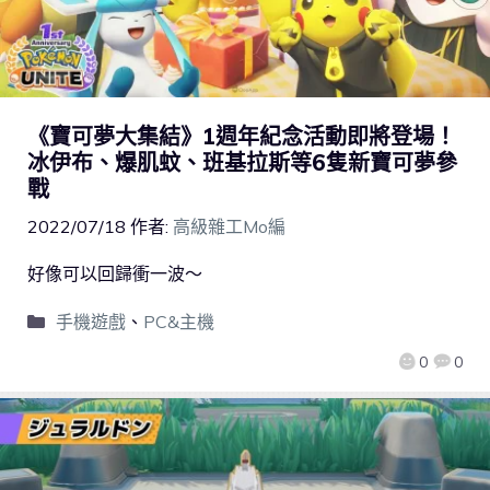
《寶可夢大集結》1週年紀念活動即將登場！
冰伊布、爆肌蚊、班基拉斯等6隻新寶可夢參
戰
2022/07/18
作者:
高級雜工Mo編
好像可以回歸衝一波～
手機遊戲
、
PC&主機
0
0