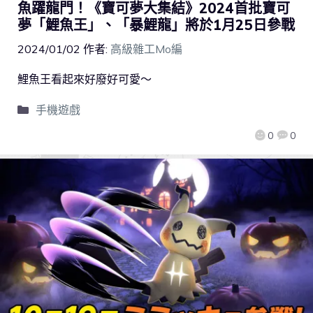
魚躍龍門！《寶可夢大集結》2024首批寶可
夢「鯉魚王」、「暴鯉龍」將於1月25日參戰
2024/01/02
作者:
高級雜工Mo編
鯉魚王看起來好廢好可愛～
手機遊戲
0
0