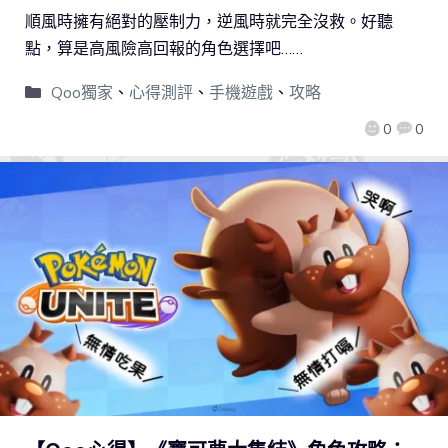
順風時擁有絕對的壓制力，逆風時就完全沒救。好聽
點，算是高風險高回報的角色選擇吧……
Qoo獨家
、
心得測評
、
手機遊戲
、
攻略
0
0