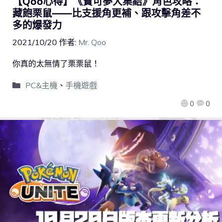
【Qoo心得】《寶可夢大集結》角色攻略：
藏飽栗鼠——比支援角更補、跟攻擊角差不
多的爆發力
2021/10/20
作者:
Mr. Qoo
你真的太無情了栗栗鼠！
PC&主機
、
手機遊戲
0
0