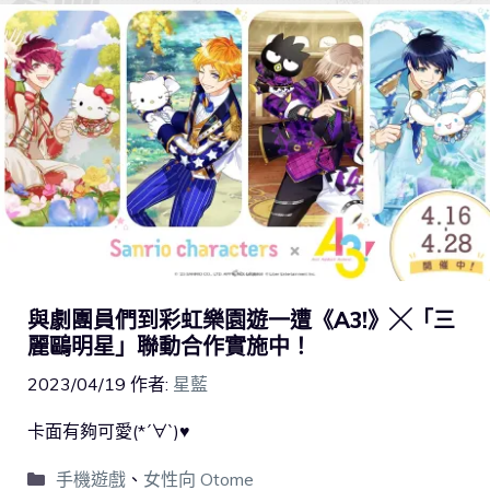
與劇團員們到彩虹樂園遊一遭《A3!》╳「三
麗鷗明星」聯動合作實施中！
2023/04/19
作者:
星藍
卡面有夠可愛(*´∀`)♥
手機遊戲
、
女性向 Otome