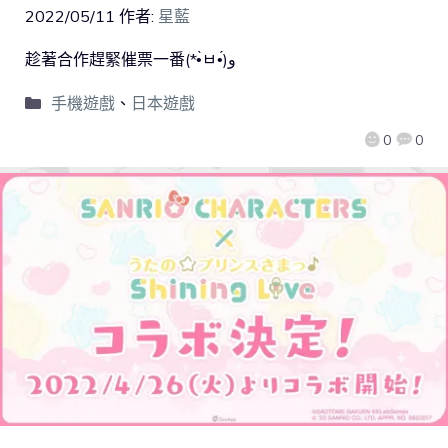
2022/05/11
作者:
星藍
趁著合作趕緊催票一番(*•̀ㅂ•́)و
手機遊戲
、
日本遊戲
0
0