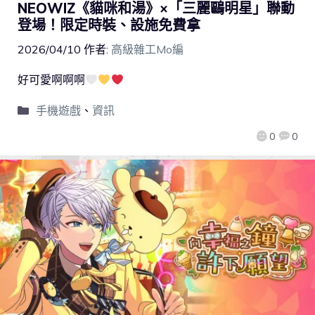
NEOWIZ《貓咪和湯》×「三麗鷗明星」聯動
登場！限定時裝、設施免費拿
2026/04/10
作者:
高級雜工Mo編
好可愛啊啊啊
手機遊戲
、
資訊
0
0