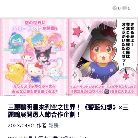
0
0
三麗鷗明星來到空之世界！《碧藍幻想》×三
麗鷗展開愚人節合作企劃！
2023/04/01
作者:
鬆餅