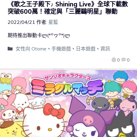
《歌之王子殿下♪ Shining Live》全球下載數
突破600萬！確定與「三麗鷗明星」聯動
2022/04/21
作者:
星藍
期待推出聯動卡ლ(*꒪ヮ꒪*)ლ
女性向 Otome
、
手機遊戲
、
日本遊戲
、
資訊
0
0