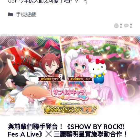
GBF 今年愚人節太可愛了吧(*´∀｀*)
手機遊戲
0
0
與前輩們聯手登台！《SHOW BY ROCK!!
Fes A Live》╳ 三麗鷗明星實施聯動合作！