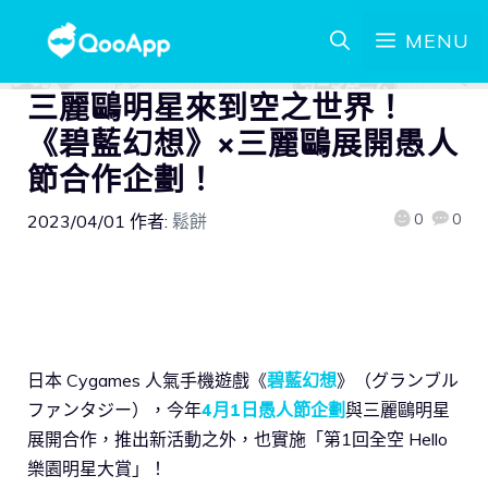
MENU
三麗鷗明星來到空之世界！
《碧藍幻想》×三麗鷗展開愚人
節合作企劃！
0
0
2023/04/01
作者:
鬆餅
日本 Cygames 人氣手機遊戲《
碧藍幻想
》（グランブル
ファンタジー），今年
4月1日愚人節企劃
與三麗鷗明星
展開合作，推出新活動之外，也實施「第1回全空 Hello
樂園明星大賞」！