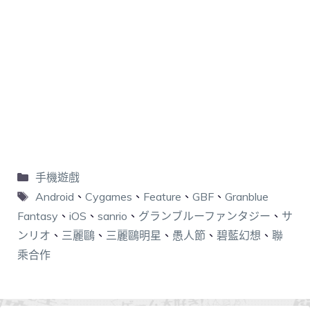
手機遊戲
Android
、
Cygames
、
Feature
、
GBF
、
Granblue
Fantasy
、
iOS
、
sanrio
、
グランブルーファンタジー
、
サ
ンリオ
、
三麗鷗
、
三麗鷗明星
、
愚人節
、
碧藍幻想
、
聯
乘合作