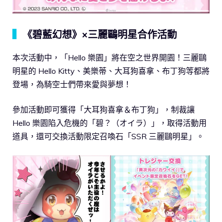
▍
《碧藍幻想》×三麗鷗明星合作活動
本次活動中，「Hello 樂園」將在空之世界開園！三麗鷗
明星的 Hello Kitty、美樂蒂、大耳狗喜拿、布丁狗等都將
登場，為騎空士們帶來愛與夢想！
參加活動即可獲得「大耳狗喜拿＆布丁狗」，制裁讓
Hello 樂園陷入危機的「碧？（オイラ）」，取得活動用
道具，還可交換活動限定召喚石「SSR 三麗鷗明星」。