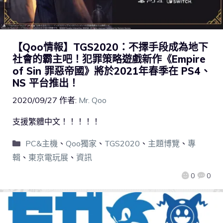
【Qoo情報】TGS2020：不擇手段成為地下
社會的霸主吧！犯罪策略遊戲新作《Empire
of Sin 罪惡帝國》將於2021年春季在 PS4、
NS 平台推出！
2020/09/27
作者:
Mr. Qoo
支援繁體中文！！！！！
PC&主機
、
Qoo獨家
、
TGS2020
、
主題博覽
、
專
輯
、
東京電玩展
、
資訊
0
0