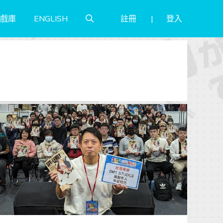
註冊
登入
戲庫
ENGLISH