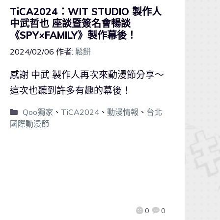
TiCA2024：WIT STUDIO 製作人
中武哲也 座談暨簽名會暢談
《SPY×FAMILY》製作幕後！
2024/02/06
作者:
鬆餅
感謝 中武 製作人再次來動漫節分享～
這次也聽到許多有趣的幕後！
Qoo獨家
、
TiCA2024
、
動漫情報
、
台北
國際動漫節
0
0