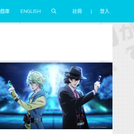
註冊
登入
戲庫
ENGLISH