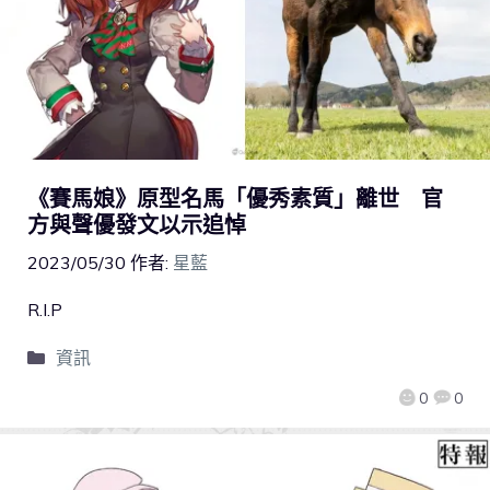
《賽馬娘》原型名馬「優秀素質」離世 官
方與聲優發文以示追悼
2023/05/30
作者:
星藍
R.I.P
資訊
0
0