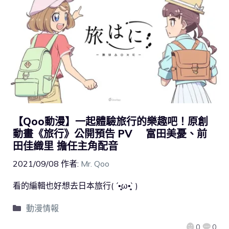
【Qoo動漫】一起體驗旅行的樂趣吧！原創
動畫《旅行》公開預告 PV 富田美憂、前
田佳織里 擔任主角配音
2021/09/08
作者:
Mr. Qoo
看的編輯也好想去日本旅行( ´•̥̥̥ω•̥̥̥` )
動漫情報
0
0