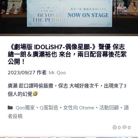
《劇場版 IDOLiSH7-偶像星願-》聲優 保志
總一朗＆廣瀨裕也 來台，兩日配音幕後花絮
公開！
2023/09/27
作者:
Mr. Qoo
廣瀨 趁口譯時偷飯撒，保志 大喊好幾次千，出現來了3
個人的幻覺
Qoo獨家
、
Q蛋製造
、
女性向 Otome
、
活動回顧
、
讀
者投稿
0
0