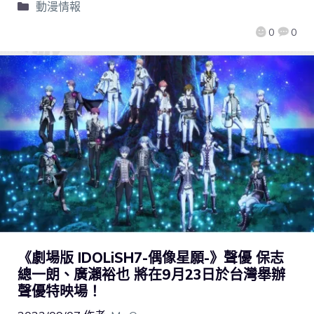
動漫情報
0
0
《劇場版 IDOLiSH7-偶像星願-》聲優 保志
總一朗、廣瀨裕也 將在9月23日於台灣舉辦
聲優特映場！