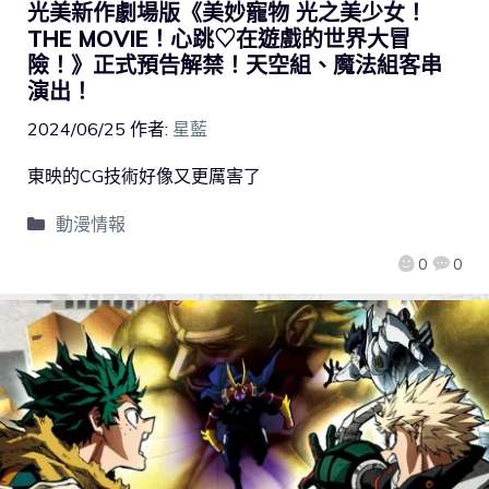
光美新作劇場版《美妙寵物 光之美少女！
THE MOVIE！心跳♡在遊戲的世界大冒
險！》正式預告解禁！天空組、魔法組客串
演出！
2024/06/25
作者:
星藍
東映的CG技術好像又更厲害了
動漫情報
0
0