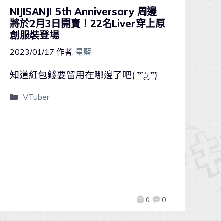
NIJISANJI 5th Anniversary 周邊
將於2月3日開賣！22名Liver穿上原
創服裝登場
2023/01/17
作者:
星藍
知道紅包錢要留用在哪邊了吧( ͡° ͜ʖ ͡°)
VTuber
0
0