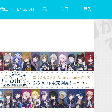
註冊
登入
戲庫
ENGLISH