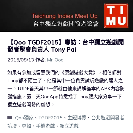
【Qoo TGDF2015】專訪：台中獨立遊戲開
發者聚會負責人 Tony Pai
2015/08/13
作者:
Mr. Qoo
如果有參加或留意我們的《原創遊戲大賞》，相信都對
Tony都不陌生了，他是其中一位負責試玩遊戲的達人之
一。TGDF首天其中一節就由他來講解基本的APK內容防
護措施，第二天QooApp特意找了Tony跟大家分享一下
獨立遊戲開發的感想。
Qoo獨家
、
TGDF2015
、
主題博覽
、
台北遊戲開發者
論壇
、
專輯
、
手機遊戲
、
獨立遊戲