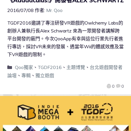
《Aaaaaculus!》開發者ALEX SCHWARTZ
2016/07/08
作者:
Mr. Qoo
TGDF2016邀請了專注研發VR遊戲的Owlchemy Labs的
創辦人兼執行長Alex Schwartz 來為一眾開發者講解跨
平台開發的竅門。今次QooApp有幸與這位行業先行者進
行專訪，採討VR未來的發展、遇當年Wii的體感效應及當
下VR遊戲的限制。
Qoo獨家
、
TGDF2016
、
主題博覽
、
台北遊戲開發者
論壇
、
專輯
、
獨立遊戲
0
0