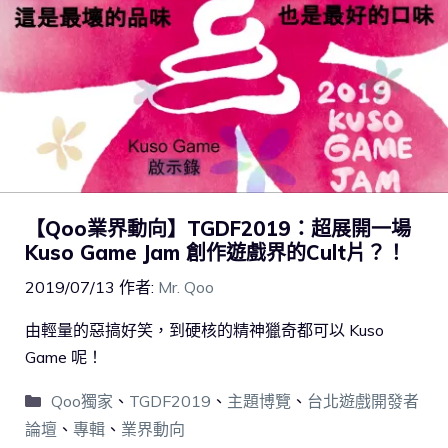
【Qoo業界動向】TGDF2019：超展開一場
Kuso Game Jam 創作遊戲界的Cult片？！
2019/07/13
作者:
Mr. Qoo
由輕量的惡搞好笑，到硬核的精神獵奇都可以 Kuso
Game 呢！
Qoo獨家
、
TGDF2019
、
主題博覽
、
台北遊戲開發者
論壇
、
專輯
、
業界動向