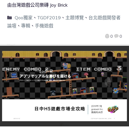
由台灣遊戲公司樂磚 Joy Brick
Qoo獨家
、
TGDF2019
、
主題博覽
、
台北遊戲開發者
論壇
、
專輯
、
手機遊戲
0
0