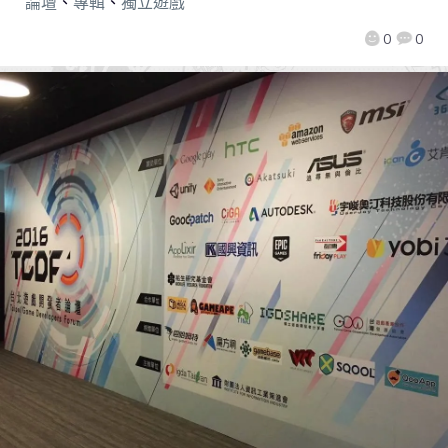
論壇
、
專輯
、
獨立遊戲
0
0