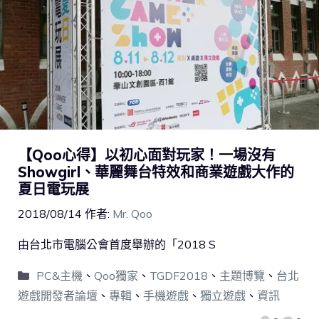
【Qoo心得】以初心面對玩家！一場沒有
Showgirl、華麗舞台特效和商業遊戲大作的
夏日電玩展
2018/08/14
作者:
Mr. Qoo
由台北市電腦公會首度舉辦的「2018 S
PC&主機
、
Qoo獨家
、
TGDF2018
、
主題博覽
、
台北
遊戲開發者論壇
、
專輯
、
手機遊戲
、
獨立遊戲
、
資訊