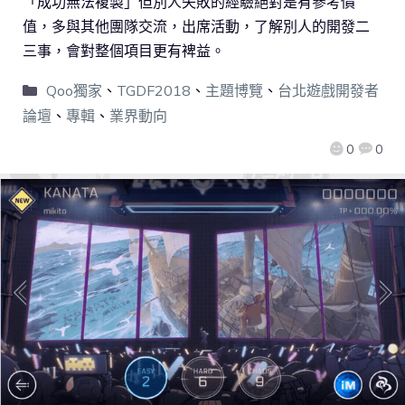
「成功無法複製」但別人失敗的經驗絕對是有參考價
值，多與其他團隊交流，出席活動，了解別人的開發二
三事，會對整個項目更有裨益。
Qoo獨家
、
TGDF2018
、
主題博覽
、
台北遊戲開發者
論壇
、
專輯
、
業界動向
0
0