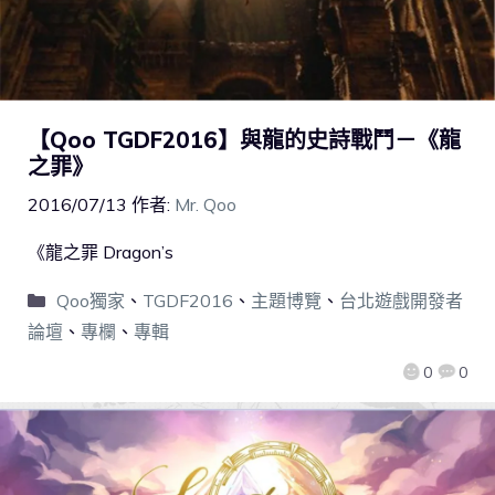
【Qoo TGDF2016】與龍的史詩戰鬥－《龍
之罪》
2016/07/13
作者:
Mr. Qoo
《龍之罪 Dragon’s
Qoo獨家
、
TGDF2016
、
主題博覽
、
台北遊戲開發者
論壇
、
專欄
、
專輯
0
0