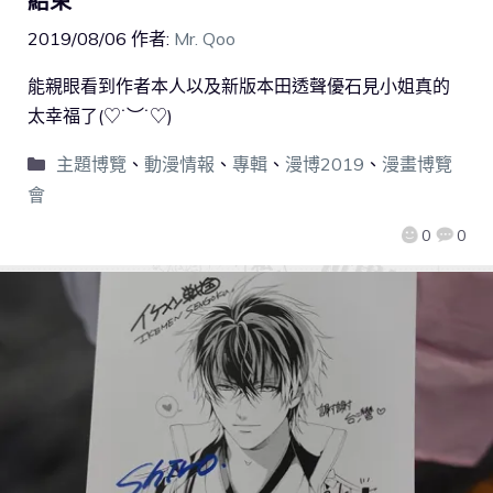
結束
2019/08/06
作者:
Mr. Qoo
能親眼看到作者本人以及新版本田透聲優石見小姐真的
太幸福了(♡˙︶˙♡)
主題博覽
、
動漫情報
、
專輯
、
漫博2019
、
漫畫博覽
會
0
0