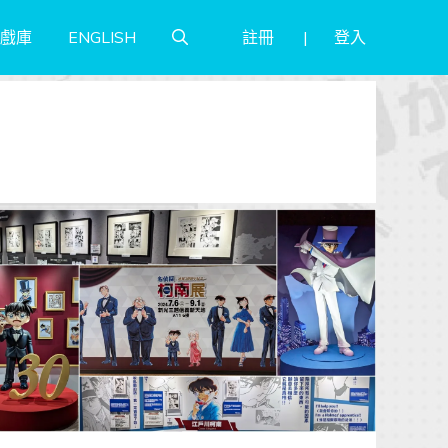
註冊
登入
戲庫
ENGLISH