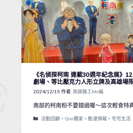
《名偵探柯南 連載30週年紀念展》1
劇場、等比壓克力人形立牌及高雄場
2024/12/15
作者:
高級雜工Mo編
南部的柯南粉不要錯過喔～這次輕食特
活動回顧
、
Qoo獨家
、
動漫情報
、
宅宅生活