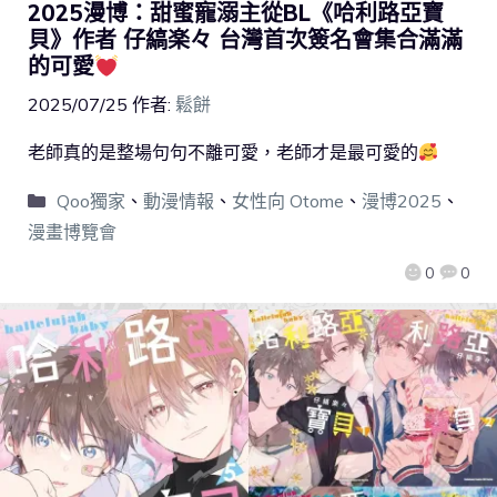
2025漫博：甜蜜寵溺主從BL《哈利路亞寶
貝》作者 仔縞楽々 台灣首次簽名會集合滿滿
的可愛
2025/07/25
作者:
鬆餅
老師真的是整場句句不離可愛，老師才是最可愛的
Qoo獨家
、
動漫情報
、
女性向 Otome
、
漫博2025
、
漫畫博覽會
0
0