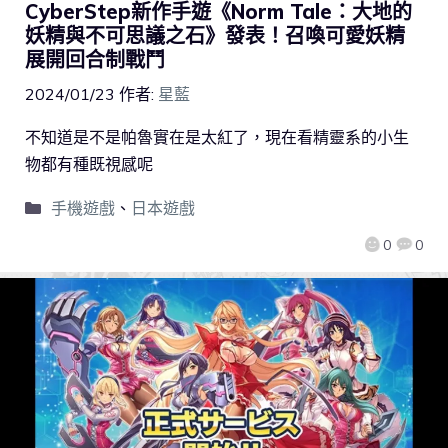
CyberStep新作手遊《Norm Tale：大地的
妖精與不可思議之石》發表！召喚可愛妖精
展開回合制戰鬥
2024/01/23
作者:
星藍
不知道是不是帕魯實在是太紅了，現在看精靈系的小生
物都有種既視感呢
手機遊戲
、
日本遊戲
0
0