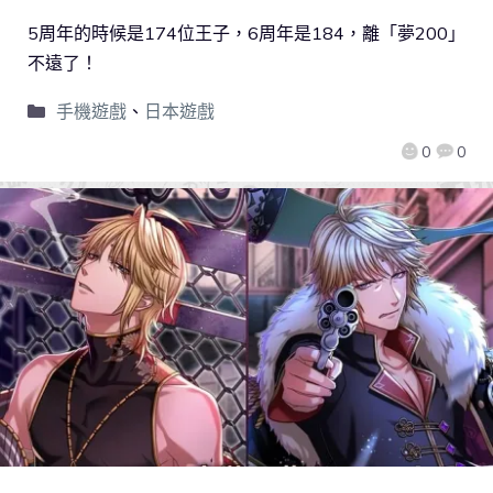
5周年的時候是174位王子，6周年是184，離「夢200」
不遠了！
手機遊戲
、
日本遊戲
0
0