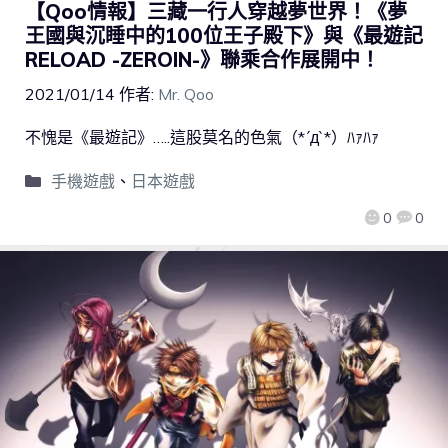
【Qoo情報】三藏一行人穿越夢世界！《夢
王國與沉睡中的100位王子殿下》與《最遊記
RELOAD -ZEROIN-》聯乘合作展開中！
2021/01/14
作者:
Mr. Qoo
不愧是《最遊記》…..這股莫名的色氣（*´д`*）ﾊｧﾊｧ
手機遊戲
、
日本遊戲
0
0