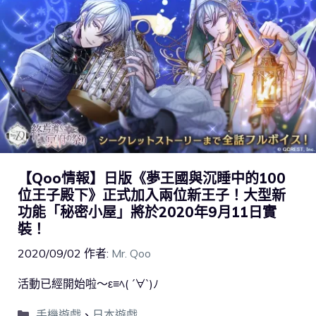
【Qoo情報】日版《夢王國與沉睡中的100
位王子殿下》正式加入兩位新王子！大型新
功能「秘密小屋」將於2020年9月11日實
裝！
2020/09/02
作者:
Mr. Qoo
活動已經開始啦～ε≡ﾍ( ´∀`)ﾉ
手機遊戲
、
日本遊戲