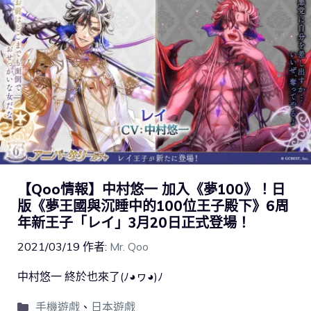
【Qoo情報】中村悠一 加入《夢100》！日
版《夢王國與沉睡中的100位王子殿下》6周
年新王子「レイ」3月20日正式登場！
2021/03/19
作者:
Mr. Qoo
中村悠一 終於也來了(ﾉ◕ヮ◕)ﾉ
手機遊戲
、
日本遊戲