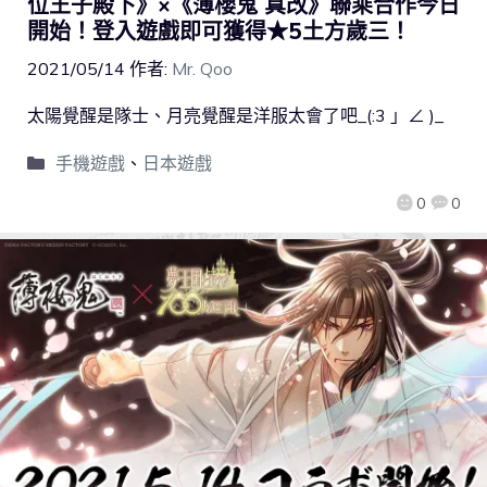
位王子殿下》×《薄櫻鬼 真改》聯乘合作今日
開始！登入遊戲即可獲得★5土方歲三！
2021/05/14
作者:
Mr. Qoo
太陽覺醒是隊士、月亮覺醒是洋服太會了吧_(:3 」∠ )_
手機遊戲
、
日本遊戲
0
0