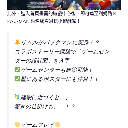
此外，進入首頁畫面的遊戲中心後，即可連至利姆路✕
PAC-MAN 聯名網頁遊玩小遊戲喔！
リムルがパックマンに変身！？
コラボストーリー読破で「ゲームセン
ターの設計図」を入手
ゲームセンターも建築可能！
壁にあるポスターにも注目！！
建物に近づくと、、、
驚きの仕掛けも、、！？
ゲームプレイ