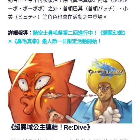
ーボ・ボーボボ）之外，首領巴其（首領パッチ）、小
美（ビュティ）等角色也會在活動之中登場。
詳細報導：
騎空士鼻毛祭第二回進行中！《碧藍幻想》
✕《鼻毛真拳》愚人節一日限定活動開始！
《超異域公主連結！Re:Dive》