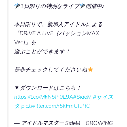
1日限りの特別なライブ
開催中♪
本日限りで、新加入アイドルによる
「DRIVE A LIVE（パッションMAX
Ver.)」を
遊ぶことができます！
是非チェックしてくださいね
▼ダウンロードはこちら！
https://t.co/MkN5Ih0L9A
#SideM
#サイス
タ
pic.twitter.com/r5kFmGtuRC
— アイドルマスター SideM GROWING