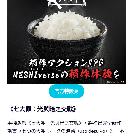
官方特設頁
《七大罪：光與暗之交戰》
手機遊戲《七大罪：光與暗之交戰》，將推出完全新作
動畫《七つの大罪 ホークの逆鱗（uso desu yo）》！不