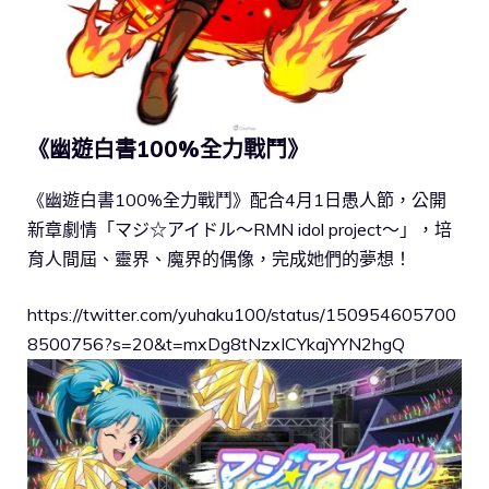
《幽遊白書100%全力戰鬥》
《幽遊白書100%全力戰鬥》配合4月1日愚人節，公開
新章劇情「マジ☆アイドル～RMN idol project～」，培
育人間屆、靈界、魔界的偶像，完成她們的夢想！
https://twitter.com/yuhaku100/status/150954605700
8500756?s=20&t=mxDg8tNzxICYkajYYN2hgQ