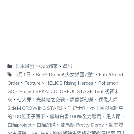
日本遊戲
、
Qoo獨家
、
資訊
4月1日
、
BanG Dream! 少女樂團派對
、
Fate/Grand
Order
、
Feature
、
HELIOS Rising Heroes
、
Pokémon
GO
、
Project SEKAI COLORFUL STAGE! feat.初音未
來
、
七大罪：光與暗之交戰
、
偶像夢幻祭
、
偶像大師
SideM GROWING STARS
、
千銃士R
、
夢王國與沉睡中
的100位王子殿下
、
幽遊白書100%全力戰鬥
、
愚人節
、
白貓project
、
白貓網球
、
賽馬娘 Pretty Derby
、
超異域
公主連結！Re:Dive
、
關於我轉生變成史萊姆這檔事 魔王