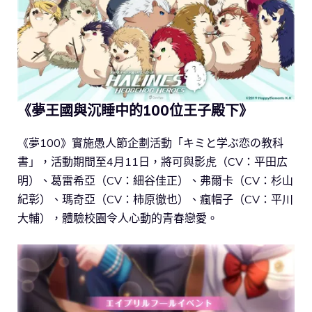
《夢王國與沉睡中的100位王子殿下》
《夢100》實施愚人節企劃活動「キミと学ぶ恋の教科
書」，活動期間至4月11日，將可與影虎（CV：平田広
明）、葛雷希亞（CV：細谷佳正）、弗爾卡（CV：杉山
紀彰）、瑪奇亞（CV：柿原徹也）、瘋帽子（CV：平川
大輔），體驗校園令人心動的青春戀愛。