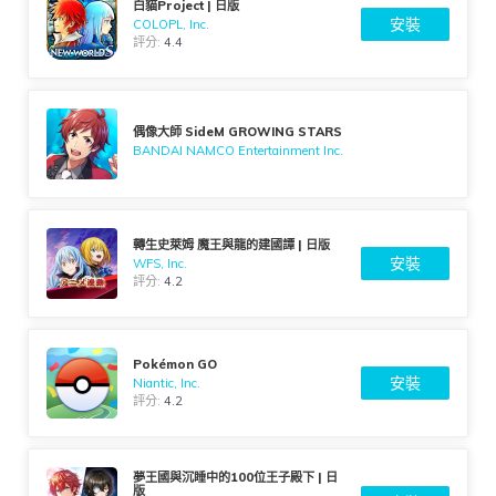
白貓Project | 日版
安裝
COLOPL, Inc.
評分:
4.4
偶像大師 SideM GROWING STARS
BANDAI NAMCO Entertainment Inc.
轉生史萊姆 魔王與龍的建國譚 | 日版
安裝
WFS, Inc.
評分:
4.2
Pokémon GO
安裝
Niantic, Inc.
評分:
4.2
夢王國與沉睡中的100位王子殿下 | 日
版