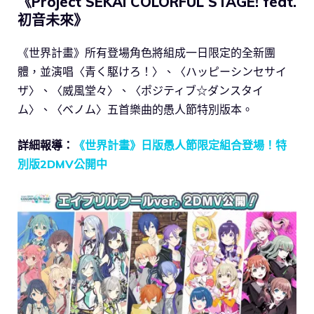
《Project SEKAI COLORFUL STAGE! feat.
初音未來》
《世界計畫》所有登場角色將組成一日限定的全新團
體，並演唱〈青く駆けろ！〉、〈ハッピーシンセサイ
ザ〉、〈威風堂々〉、〈ポジティブ☆ダンスタイ
ム〉、〈ベノム〉五首樂曲的愚人節特別版本。
詳細報導：
《世界計畫》日版愚人節限定組合登場！特
別版2DMV公開中