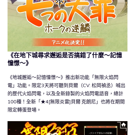
《在地下城尋求邂逅是否搞錯了什麼～記憶
憧憬～》
《地城邂逅～記憶憧憬～》推出新功能「無限火焰閃
電」功能。限定3天將可聽到貝爾（CV: 松岡禎丞）喊出
的歷代火焰閃電，以及全新錄製的火焰閃電語音，總計
100種！全新「★4[無限炎雷]貝爾·克朗尼」也將在期間
限定轉蛋登場。