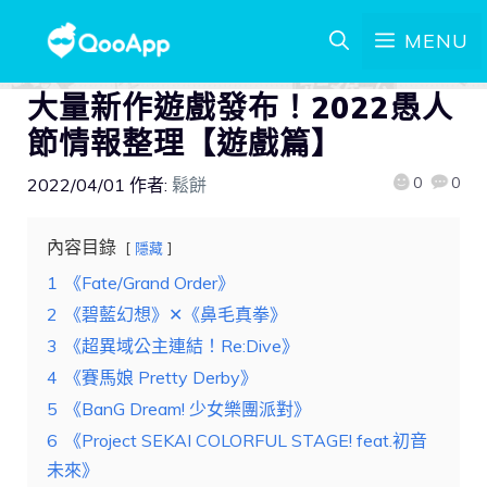
MENU
大量新作遊戲發布！2022愚人
節情報整理【遊戲篇】
0
0
2022/04/01
作者:
鬆餅
內容目錄
隱藏
1
《Fate/Grand Order》
2
《碧藍幻想》✕《鼻毛真拳》
3
《超異域公主連結！Re:Dive》
4
《賽馬娘 Pretty Derby》
5
《BanG Dream! 少女樂團派對》
6
《Project SEKAI COLORFUL STAGE! feat.初音
未來》