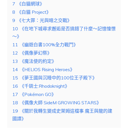
7
《白貓網球》
8
《白貓 Project》
9
《七大罪：光與暗之交戰》
10
《在地下城尋求邂逅是否搞錯了什麼～記憶憧憬
～》
11
《幽遊白書100%全力戰鬥》
12
《偶像夢幻祭》
13
《魔法使的約定》
14
《HELIOS Rising Heroes》
15
《夢王國與沉睡中的100位王子殿下》
16
《千銃士:Rhodoknight》
17
《Pokémon GO》
18
《偶像大師 SideM GROWING STARS》
19
《關於我轉生變成史萊姆這檔事 魔王與龍的建
國譚》