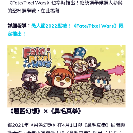
《Fate/Pixel Wars》也準時推出！總統選舉候選人參與
的聖杯選舉戰，在此揭幕！
詳細報導：
愚人節2022獻禮！《Fate/Pixel Wars》限
定推出！
《碧藍幻想》✕《鼻毛真拳》
繼2021年《碧藍幻想》在4月1日與《鼻毛真拳》展開聯
動合作，今年再次復活！除《鼻毛真拳》阿母（ボボボ