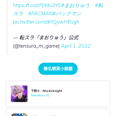
https://t.co/zPJXitu3YC
#まおりゅう
#転
スラ
#PACMAN
#パックマン
pic.twitter.com/dHQywHBvgh
— 転スラ「まおりゅう」公式
(@tensura_m_game)
April 1, 2022
聯名網頁小遊戲
千銃士：Rhodoknight
Marvelous Inc.