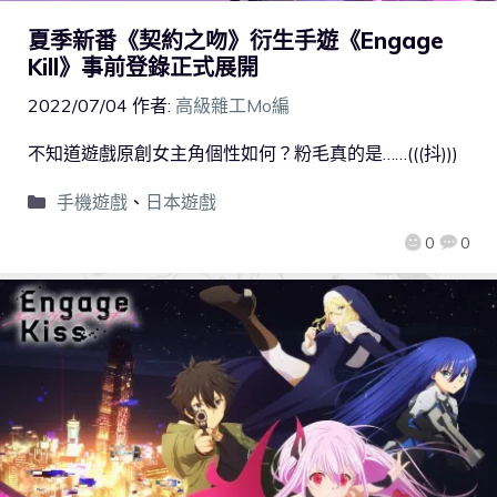
夏季新番《契約之吻》衍生手遊《Engage
Kill》事前登錄正式展開
2022/07/04
作者:
高級雜工Mo編
不知道遊戲原創女主角個性如何？粉毛真的是……(((抖)))
手機遊戲
、
日本遊戲
0
0