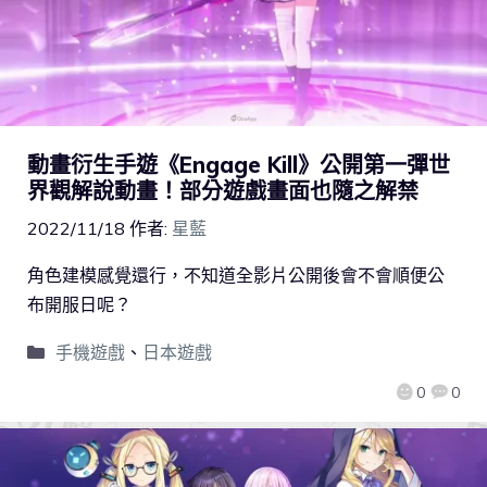
動畫衍生手遊《Engage Kill》公開第一彈世
界觀解說動畫！部分遊戲畫面也隨之解禁
2022/11/18
作者:
星藍
角色建模感覺還行，不知道全影片公開後會不會順便公
布開服日呢？
手機遊戲
、
日本遊戲
0
0