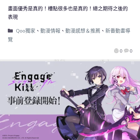
畫面優秀是真的！槽點很多也是真的！總之期待之後的
表現
Qoo獨家
、
動漫情報
、
動漫感想＆推薦
、
新番動畫導
覽
0
0