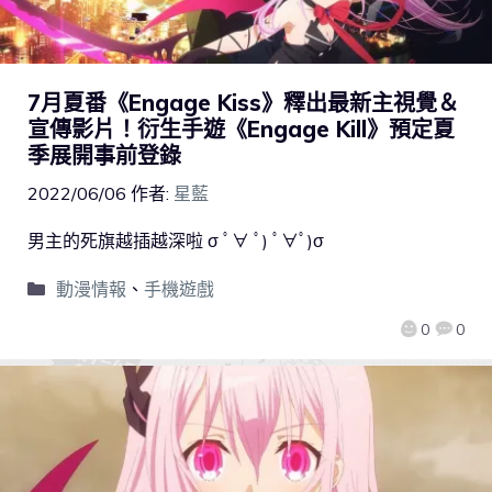
7月夏番《Engage Kiss》釋出最新主視覺＆
宣傳影片！衍生手遊《Engage Kill》預定夏
季展開事前登錄
2022/06/06
作者:
星藍
男主的死旗越插越深啦 σ ﾟ∀ ﾟ) ﾟ∀ﾟ)σ
動漫情報
、
手機遊戲
0
0