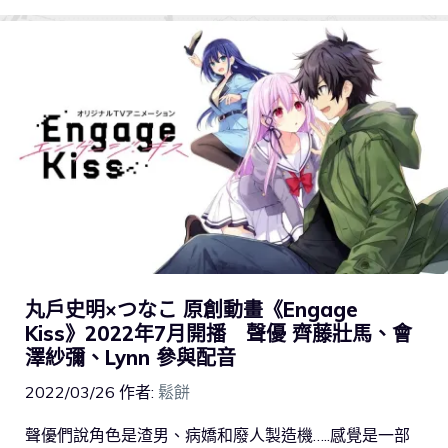
丸戶史明×つなこ 原創動畫《Engage
Kiss》2022年7月開播 聲優 齊藤壯馬、會
澤紗彌、Lynn 參與配音
2022/03/26
作者:
鬆餅
聲優們說角色是渣男、病嬌和廢人製造機…..感覺是一部