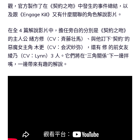
觀，官方製作了在《契約之吻》中發生的事件總結，以
及跟《Engage Kill》又有什麼關聯的角色解說影片。
在全 4 篇解說影片中，擔任旁白的分別是《契約之吻》
的主人公 緒方修（CV：斉藤壮馬）、與他訂下“契約”的
惡魔女主角 木更（CV：会沢紗弥），還有 修 的前女友
綾乃（CV：Lynn）3 人。它們將在“三角關係”下一邊拌
嘴，一邊帶來有趣的解說。