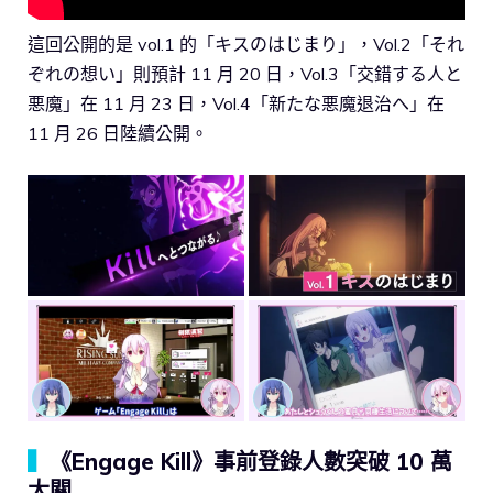
這回公開的是 vol.1 的「キスのはじまり」，Vol.2「それ
ぞれの想い」則預計 11 月 20 日，Vol.3「交錯する人と
悪魔」在 11 月 23 日，Vol.4「新たな悪魔退治へ」在
11 月 26 日陸續公開。
▍
《Engage Kill》事前登錄人數突破 10 萬
大關