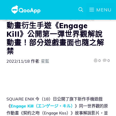
MENU
動畫衍生手遊《Engage
Kill》公開第一彈世界觀解說
動畫！部分遊戲畫面也隨之解
禁
0
0
2022/11/18
作者:
星藍
SQUARE ENIX 今（18）日公開了旗下新作手機遊戲
《
Engage Kill（エンゲージ・キル）
》同一世界觀的原
作動畫《契約之吻（Engage Kiss）》故事解說影片，並