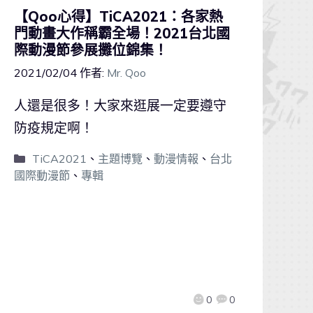
【Qoo心得】TiCA2021：各家熱
門動畫大作稱霸全場！2021台北國
際動漫節參展攤位錦集！
2021/02/04
作者:
Mr. Qoo
人還是很多！大家來逛展一定要遵守
防疫規定啊！
TiCA2021
、
主題博覽
、
動漫情報
、
台北
國際動漫節
、
專輯
0
0