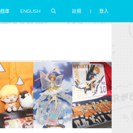
註冊
登入
戲庫
ENGLISH