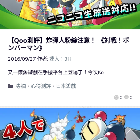
【Qoo測評】炸彈人粉絲注意！ 《対戦！ボ
ンバーマン》
2016/09/27
作者:
達人：3H
又一懷舊遊戲在手機平台上登場了！今次Ko
專欄
、
心得測評
、
日本遊戲
0
0