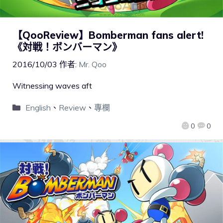
【QooReview】Bomberman fans alert!
《対戦！ボンバーマン》
2016/10/03
作者:
Mr. Qoo
Witnessing waves aft
English
、
Review
、
專欄
0
0