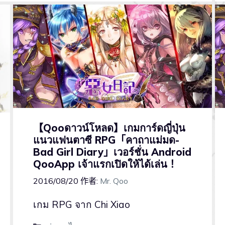
【Qooดาวน์โหลด】เกมการ์ดญี่ปุ่น
แนวแฟนตาซี RPG「คาถาแม่มด-
Bad Girl Diary」เวอร์ชั่น Android
QooApp เจ้าแรกเปิดให้ได้เล่น！
2016/08/20
作者:
Mr. Qoo
เกม RPG จาก Chi Xiao