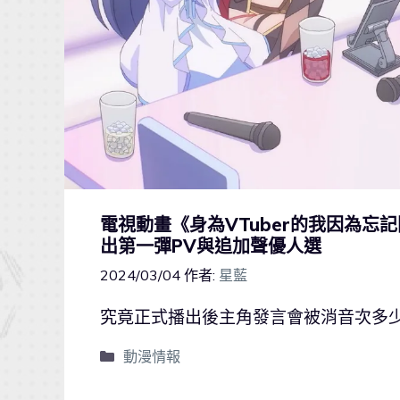
電視動畫《身為VTuber的我因為忘
出第一彈PV與追加聲優人選
2024/03/04
作者:
星藍
究竟正式播出後主角發言會被消音次多
動漫情報