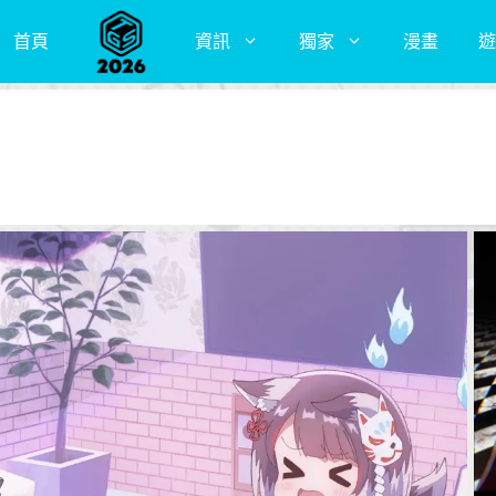
首頁
資訊
獨家
漫畫
遊